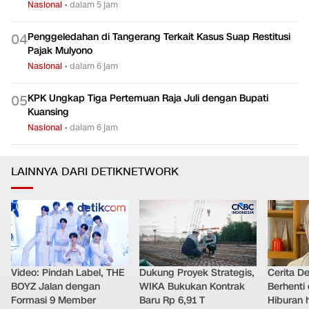
Nasional
•
dalam 5 jam
Penggeledahan di Tangerang Terkait Kasus Suap Restitusi
0
4
Pajak Mulyono
Nasional
•
dalam 6 jam
KPK Ungkap Tiga Pertemuan Raja Juli dengan Bupati
0
5
Kuansing
Nasional
•
dalam 6 jam
LAINNYA DARI DETIKNETWORK
Video: Pindah Label, THE
Dukung Proyek Strategis,
Cerita D
BOYZ Jalan dengan
WIKA Bukukan Kontrak
Berhenti 
Formasi 9 Member
Baru Rp 6,91 T
Hiburan h