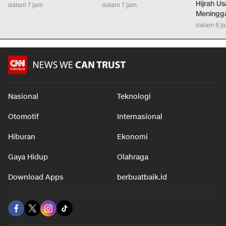
Hijrah Us
dalam 7 jam
dalam 7 jam
Meningg
dalam 6 j
Nasional
Teknologi
Otomotif
Internasional
Hiburan
Ekonomi
Gaya Hidup
Olahraga
Download Apps
berbuatbaik.id