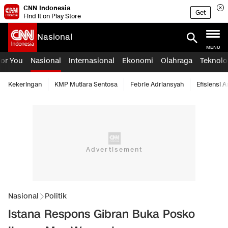
CNN Indonesia
Get
Find it on Play Store
Nasional
MENU
For You
Nasional
Internasional
Ekonomi
Olahraga
Teknolo
Kekeringan
KMP Mutiara Sentosa
Febrie Adriansyah
Efisiensi 
Nasional
Politik
Istana Respons Gibran Buka Posko