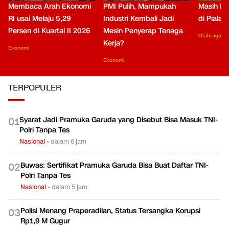
Membaca Arah Ekonomi
PMI Pulih, Mampukah
Masih Be
RI usai Melaju 5,29
Industri Kembali Jadi
di Piala
Persen di Kuartal II 2026
Mesin Penyerap Tenaga
Olahraga
Kerja?
Ekonomi
Ekonomi
TERPOPULER
Syarat Jadi Pramuka Garuda yang Disebut Bisa Masuk TNI-
0
1
Polri Tanpa Tes
Nasional
•
dalam 6 jam
Buwas: Sertifikat Pramuka Garuda Bisa Buat Daftar TNI-
0
2
Polri Tanpa Tes
Nasional
•
dalam 5 jam
Polisi Menang Praperadilan, Status Tersangka Korupsi
0
3
Rp1,9 M Gugur