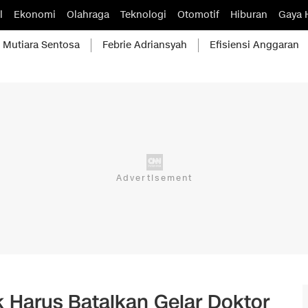
l
Ekonomi
Olahraga
Teknologi
Otomotif
Hiburan
Gaya 
Mutiara Sentosa
Febrie Adriansyah
Efisiensi Anggaran
k Harus Batalkan Gelar Doktor