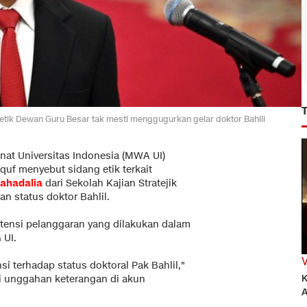
etik Dewan Guru Besar tak mesti menggugurkan gelar doktor Bahlil
nat Universitas Indonesia (MWA UI)
uf menyebut sidang etik terkait
Lahadalia
dari Sekolah Kajian Stratejik
n status doktor Bahlil.
otensi pelanggaran yang dilakukan dalam
 UI.
 terhadap status doktoral Pak Bahlil,"
K
ui unggahan keterangan di akun
A