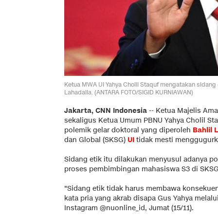
Ketua MWA UI Yahya Cholil Staquf mengatakan sidang 
Lahadalia. (ANTARA FOTO/SIGID KURNIAWAN)
Jakarta, CNN Indonesia
--
Ketua Majelis Ama
sekaligus Ketua Umum PBNU Yahya Cholil Staq
polemik gelar doktoral yang diperoleh
Bahlil 
dan Global (SKSG)
UI
tidak mesti menggugurka
Sidang etik itu dilakukan menyusul adanya p
proses pembimbingan mahasiswa S3 di SKSG
"Sidang etik tidak harus membawa konsekuensi
kata pria yang akrab disapa Gus Yahya melal
Instagram @nuonline_id, Jumat (15/11).