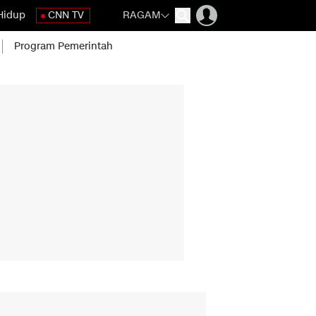
Hidup
CNN TV
RAGAM
Program Pemerintah