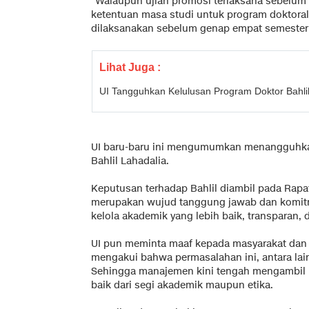
"Walaupun ujian promosi terlaksana sebelum
ketentuan masa studi untuk program doktoral 
dilaksanakan sebelum genap empat semester t
Lihat Juga :
UI Tangguhkan Kelulusan Program Doktor Bahlil
UI baru-baru ini mengumumkan menangguhkan
Bahlil Lahadalia.
Keputusan terhadap Bahlil diambil pada Rapa
merupakan wujud tanggung jawab dan komitm
kelola akademik yang lebih baik, transparan, 
UI pun meminta maaf kepada masyarakat dan 
mengakui bahwa permasalahan ini, antara lai
Sehingga manajemen kini tengah mengambil 
baik dari segi akademik maupun etika.