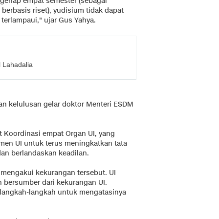
 genap empat semester (sebagai
berbasis riset), yudisium tidak dapat
erlampaui," ujar Gus Yahya.
 Lahadalia
 kelulusan gelar doktor Menteri ESDM
t Koordinasi empat Organ UI, yang
en UI untuk terus meningkatkan tata
dan berlandaskan keadilan.
mengakui kekurangan tersebut. UI
n bersumber dari kekurangan UI.
langkah-langkah untuk mengatasinya