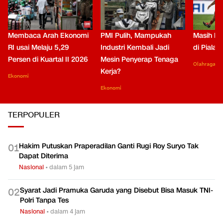
Membaca Arah Ekonomi
PMI Pulih, Mampukah
Masih Be
RI usai Melaju 5,29
Industri Kembali Jadi
di Piala
Persen di Kuartal II 2026
Mesin Penyerap Tenaga
Olahraga
Kerja?
Ekonomi
Ekonomi
TERPOPULER
Hakim Putuskan Praperadilan Ganti Rugi Roy Suryo Tak
0
1
Dapat Diterima
Nasional
•
dalam 5 jam
Syarat Jadi Pramuka Garuda yang Disebut Bisa Masuk TNI-
0
2
Polri Tanpa Tes
Nasional
•
dalam 4 jam