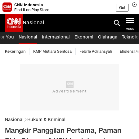
CNN Indonesia
Get
Find it on Play Store
Nasional
MENU
For You
Nasional
Internasional
Ekonomi
Olahraga
Teknolo
Kekeringan
KMP Mutiara Sentosa
Febrie Adriansyah
Efisiensi 
Nasional
Hukum & Kriminal
Mangkir Panggilan Pertama, Paman