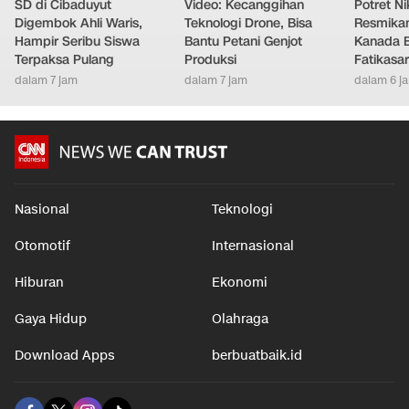
SD di Cibaduyut
Video: Kecanggihan
Potret Nik
Digembok Ahli Waris,
Teknologi Drone, Bisa
Resmikan
Hampir Seribu Siswa
Bantu Petani Genjot
Kanada B
Terpaksa Pulang
Produksi
Fatikasar
dalam 7 jam
dalam 7 jam
dalam 6 j
Nasional
Teknologi
Otomotif
Internasional
Hiburan
Ekonomi
Gaya Hidup
Olahraga
Download Apps
berbuatbaik.id