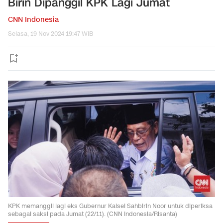
Birin Dipanggil KPK Lagi Jumat
CNN Indonesia
Selasa, 19 Nov 2024 19:47 WIB
KPK memanggil lagi eks Gubernur Kalsel Sahbirin Noor untuk diperiksa
sebagai saksi pada Jumat (22/11). (CNN Indonesia/Risanta)