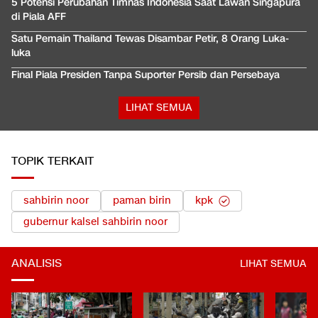
5 Potensi Perubahan Timnas Indonesia Saat Lawan Singapura
di Piala AFF
Satu Pemain Thailand Tewas Disambar Petir, 8 Orang Luka-
luka
Final Piala Presiden Tanpa Suporter Persib dan Persebaya
LIHAT SEMUA
TOPIK TERKAIT
sahbirin noor
paman birin
kpk
gubernur kalsel sahbirin noor
ANALISIS
LIHAT SEMUA