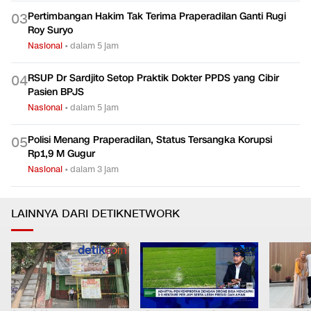
Pertimbangan Hakim Tak Terima Praperadilan Ganti Rugi
0
3
Roy Suryo
Nasional
•
dalam 5 jam
RSUP Dr Sardjito Setop Praktik Dokter PPDS yang Cibir
0
4
Pasien BPJS
Nasional
•
dalam 5 jam
Polisi Menang Praperadilan, Status Tersangka Korupsi
0
5
Rp1,9 M Gugur
Nasional
•
dalam 3 jam
LAINNYA DARI DETIKNETWORK