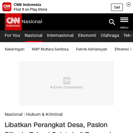
CNN Indonesia
Get
Find it on Play Store
Nasional
MENU
For You
Nasional
Internasional
Ekonomi
Olahraga
Tekn
Kekeringan
KMP Mutiara Sentosa
Febrie Adriansyah
Efisiensi 
Nasional
Hukum & Kriminal
Libatkan Perangkat Desa, Paslon