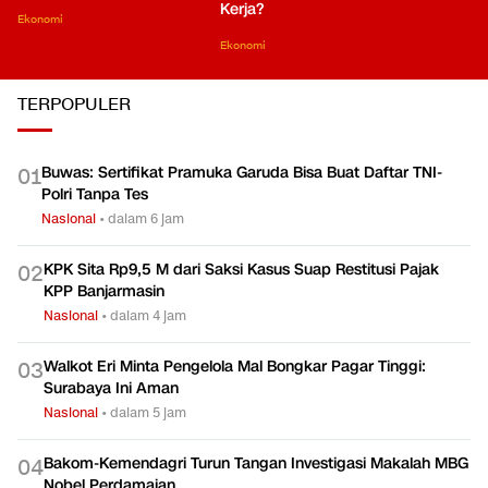
Kerja?
Ekonomi
Ekonomi
TERPOPULER
Buwas: Sertifikat Pramuka Garuda Bisa Buat Daftar TNI-
0
1
Polri Tanpa Tes
Nasional
•
dalam 6 jam
KPK Sita Rp9,5 M dari Saksi Kasus Suap Restitusi Pajak
0
2
KPP Banjarmasin
Nasional
•
dalam 4 jam
Walkot Eri Minta Pengelola Mal Bongkar Pagar Tinggi:
0
3
Surabaya Ini Aman
Nasional
•
dalam 5 jam
Bakom-Kemendagri Turun Tangan Investigasi Makalah MBG
0
4
Nobel Perdamaian