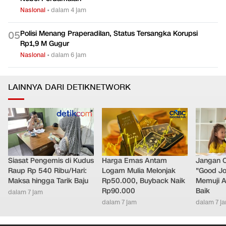
Nasional
•
dalam 4 jam
Polisi Menang Praperadilan, Status Tersangka Korupsi
0
5
Rp1,9 M Gugur
Nasional
•
dalam 6 jam
LAINNYA DARI DETIKNETWORK
Siasat Pengemis di Kudus
Harga Emas Antam
Jangan 
Raup Rp 540 Ribu/Hari:
Logam Mulia Melonjak
"Good Jo
Maksa hingga Tarik Baju
Rp50.000, Buyback Naik
Memuji A
Rp90.000
Baik
dalam 7 jam
dalam 7 jam
dalam 7 j