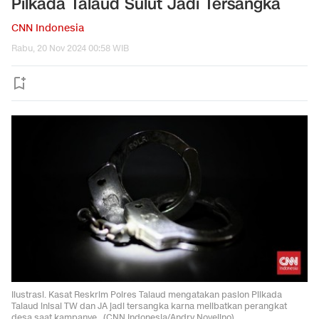
Pilkada Talaud Sulut Jadi Tersangka
CNN Indonesia
Rabu, 20 Nov 2024 00:58 WIB
Ilustrasi. Kasat Reskrim Polres Talaud mengatakan paslon Pilkada
Talaud inisal TW dan JA jadi tersangka karna melibatkan perangkat
desa saat kampanye.. (CNN Indonesia/Andry Novelino)