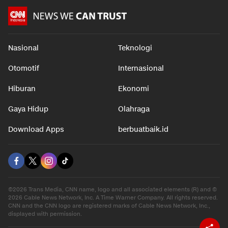
Nasional
Teknologi
Otomotif
Internasional
Hiburan
Ekonomi
Gaya Hidup
Olahraga
Download Apps
berbuatbaik.id
©2026 Trans Media, CNN name, logo and all associated elements (R) and ©
2026 Cable News Network, Inc. A Time Warner Company. All rights reserved.
CNN and the CNN logo are registered marks of Cable News Network, Inc.,
displayed with permission.