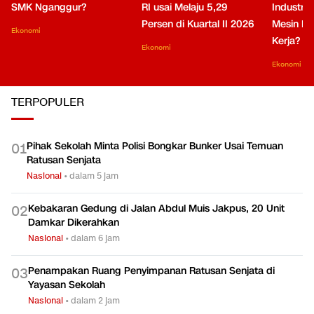
SMK Nganggur?
RI usai Melaju 5,29
Industri 
Persen di Kuartal II 2026
Mesin Pe
Ekonomi
Kerja?
Ekonomi
Ekonomi
TERPOPULER
Pihak Sekolah Minta Polisi Bongkar Bunker Usai Temuan
0
1
Ratusan Senjata
Nasional
•
dalam 5 jam
Kebakaran Gedung di Jalan Abdul Muis Jakpus, 20 Unit
0
2
Damkar Dikerahkan
Nasional
•
dalam 6 jam
Penampakan Ruang Penyimpanan Ratusan Senjata di
0
3
Yayasan Sekolah
Nasional
•
dalam 2 jam