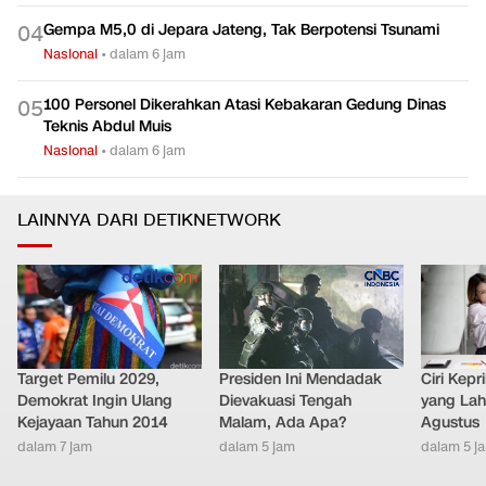
Gempa M5,0 di Jepara Jateng, Tak Berpotensi Tsunami
0
4
Nasional
•
dalam 6 jam
100 Personel Dikerahkan Atasi Kebakaran Gedung Dinas
0
5
Teknis Abdul Muis
Nasional
•
dalam 6 jam
LAINNYA DARI DETIKNETWORK
Target Pemilu 2029,
Presiden Ini Mendadak
Ciri Kep
Demokrat Ingin Ulang
Dievakuasi Tengah
yang Lahi
Kejayaan Tahun 2014
Malam, Ada Apa?
Agustus
dalam 7 jam
dalam 5 jam
dalam 5 j