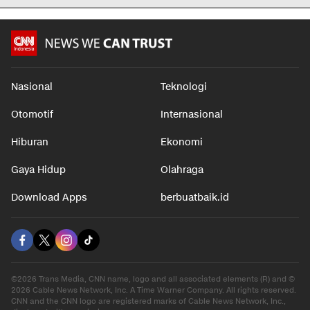
Nasional
Teknologi
Otomotif
Internasional
Hiburan
Ekonomi
Gaya Hidup
Olahraga
Download Apps
berbuatbaik.id
©2026 Trans Media, CNN name, logo and all associated elements (R) and ©
2026 Cable News Network, Inc. A Time Warner Company. All rights reserved.
CNN and the CNN logo are registered marks of Cable News Network, Inc.,