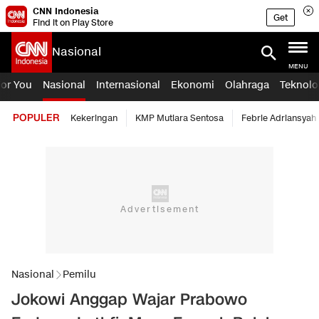
CNN Indonesia
Get
Find it on Play Store
Nasional
MENU
For You
Nasional
Internasional
Ekonomi
Olahraga
Teknolo
POPULER
Kekeringan
KMP Mutiara Sentosa
Febrie Adriansyah
Nasional
Pemilu
Jokowi Anggap Wajar Prabowo