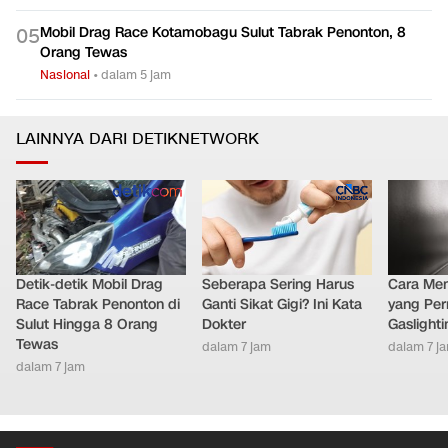
Mobil Drag Race Kotamobagu Sulut Tabrak Penonton, 8
0
5
Orang Tewas
Nasional
•
dalam 5 jam
LAINNYA DARI DETIKNETWORK
Detik-detik Mobil Drag
Seberapa Sering Harus
Cara Men
Race Tabrak Penonton di
Ganti Sikat Gigi? Ini Kata
yang Per
Sulut Hingga 8 Orang
Dokter
Gaslighti
Tewas
dalam 7 jam
dalam 7 j
dalam 7 jam