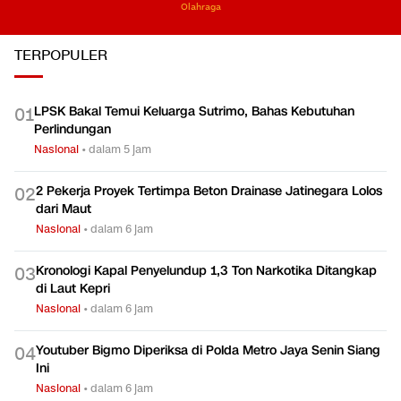
Olahraga
TERPOPULER
LPSK Bakal Temui Keluarga Sutrimo, Bahas Kebutuhan
0
1
Perlindungan
Nasional
•
dalam 5 jam
2 Pekerja Proyek Tertimpa Beton Drainase Jatinegara Lolos
0
2
dari Maut
Nasional
•
dalam 6 jam
Kronologi Kapal Penyelundup 1,3 Ton Narkotika Ditangkap
0
3
di Laut Kepri
Nasional
•
dalam 6 jam
Youtuber Bigmo Diperiksa di Polda Metro Jaya Senin Siang
0
4
Ini
Nasional
•
dalam 6 jam