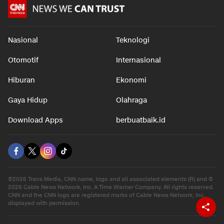
Nasional
Teknologi
Otomotif
Internasional
Hiburan
Ekonomi
Gaya Hidup
Olahraga
Download Apps
berbuatbaik.id
©2026 Trans Media, CNN name, logo and all associated elements (R) and ©
2026 Cable News Network, Inc. A Time Warner Company. All rights reserved.
CNN and the CNN logo are registered marks of Cable News Network, Inc.,
displayed with permission.