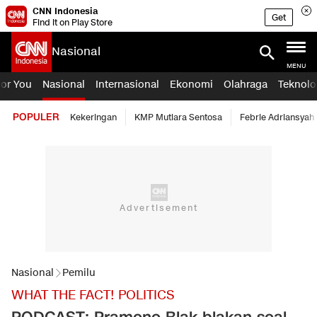
CNN Indonesia
Get
Find it on Play Store
Nasional
MENU
For You
Nasional
Internasional
Ekonomi
Olahraga
Teknolo
POPULER
Kekeringan
KMP Mutiara Sentosa
Febrie Adriansyah
Nasional
Pemilu
WHAT THE FACT! POLITICS