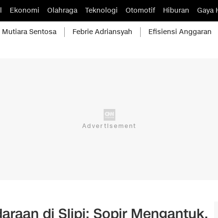
l
Ekonomi
Olahraga
Teknologi
Otomotif
Hiburan
Gaya 
Mutiara Sentosa
Febrie Adriansyah
Efisiensi Anggaran
araan di Slipi: Sopir Mengantuk,