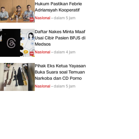
Hukum Pastikan Febrie
Adriansyah Kooperatif
Nasional
•
dalam 5 jam
Daftar Nakes Minta Maaf
Usai Cibir Pasien BPJS di
Medsos
Nasional
•
dalam 4 jam
Pihak Eks Ketua Yayasan
Buka Suara soal Temuan
Narkoba dan CD Porno
Nasional
•
dalam 5 jam