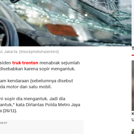
pi, Jakarta. (Istockphoto/razerbird)
nsiden
truk tronton
menabrak sejumlah
disebabkan karena sopir mengantuk.
enam kendaraan (sebelumnya disebut
peda motor dan satu mobil.
ni sopir dia mengantuk. Jadi dia
tuk," kata Dirlantas Polda Metro Jaya
(26/11).
K
U
MENT