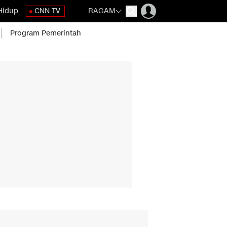
Hidup
CNN TV
RAGAM
Program Pemerintah