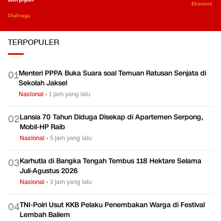
Ekonomi
Olahraga
TERPOPULER
Menteri PPPA Buka Suara soal Temuan Ratusan Senjata di
0
1
Sekolah Jaksel
Nasional
•
1 jam yang lalu
Lansia 70 Tahun Diduga Disekap di Apartemen Serpong,
0
2
Mobil-HP Raib
Nasional
•
5 jam yang lalu
Karhutla di Bangka Tengah Tembus 118 Hektare Selama
0
3
Juli-Agustus 2026
Nasional
•
3 jam yang lalu
TNI-Polri Usut KKB Pelaku Penembakan Warga di Festival
0
4
Lembah Baliem