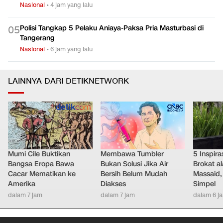
Nasional
•
4 jam yang lalu
Polisi Tangkap 5 Pelaku Aniaya-Paksa Pria Masturbasi di
0
5
Tangerang
Nasional
•
6 jam yang lalu
LAINNYA DARI DETIKNETWORK
Mumi Cile Buktikan
Membawa Tumbler
5 Inspir
Bangsa Eropa Bawa
Bukan Solusi Jika Air
Brokat al
Cacar Mematikan ke
Bersih Belum Mudah
Massaid,
Amerika
Diakses
Simpel
dalam 7 jam
dalam 7 jam
dalam 6 j