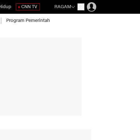
Hidup
CNN TV
RAGAM
Program Pemerintah