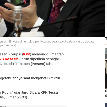
nius NS Kosasih untuk diperiksa sebagai saksi dalam kasus dugaan
gga Sancaya)
san Korupsi (
KPK
) memanggil mantan
NS Kosasih
untuk diperiksa sebagai
vestasi PT Taspen (Persero) tahun
ngetahuannya saat menjabat Direktur
S
Putih," ujar Juru Bicara KPK Tessa
d
is, Jumat (29/11).
MENT