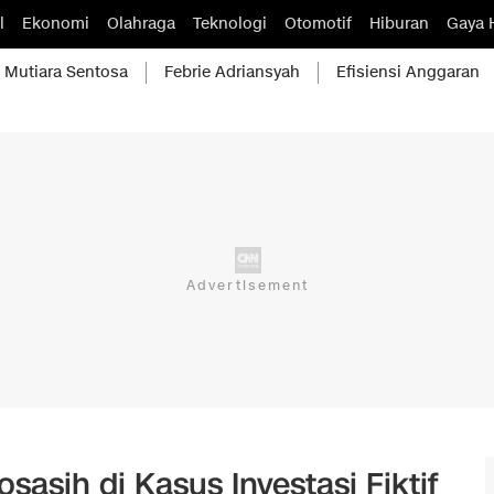
l
Ekonomi
Olahraga
Teknologi
Otomotif
Hiburan
Gaya 
Mutiara Sentosa
Febrie Adriansyah
Efisiensi Anggaran
sasih di Kasus Investasi Fiktif