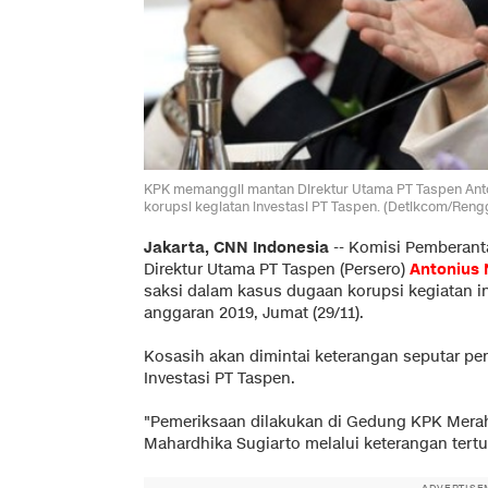
KPK memanggil mantan Direktur Utama PT Taspen Anto
korupsi kegiatan investasi PT Taspen. (Detikcom/Ren
Jakarta, CNN Indonesia
--
Komisi Pemberanta
Direktur Utama PT Taspen (Persero)
Antonius 
saksi dalam kasus dugaan korupsi kegiatan in
anggaran 2019, Jumat (29/11).
Kosasih akan dimintai keterangan seputar pe
Investasi PT Taspen.
"Pemeriksaan dilakukan di Gedung KPK Merah 
Mahardhika Sugiarto melalui keterangan tertul
ADVERTISE