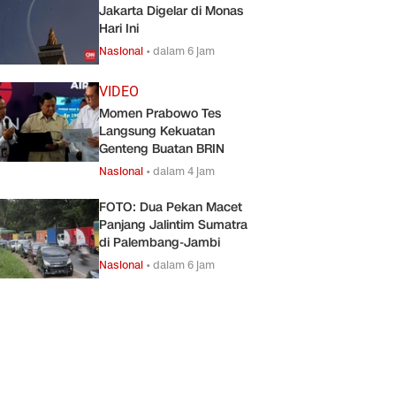
Jakarta Digelar di Monas
Hari Ini
Nasional
•
dalam 6 jam
VIDEO
Momen Prabowo Tes
Langsung Kekuatan
Genteng Buatan BRIN
Nasional
•
dalam 4 jam
FOTO: Dua Pekan Macet
Panjang Jalintim Sumatra
di Palembang-Jambi
Nasional
•
dalam 6 jam