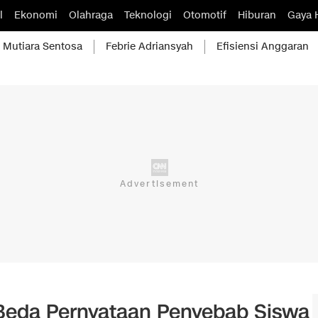
l
Ekonomi
Olahraga
Teknologi
Otomotif
Hiburan
Gaya 
Mutiara Sentosa
Febrie Adriansyah
Efisiensi Anggaran
 Beda Pernyataan Penyebab Siswa