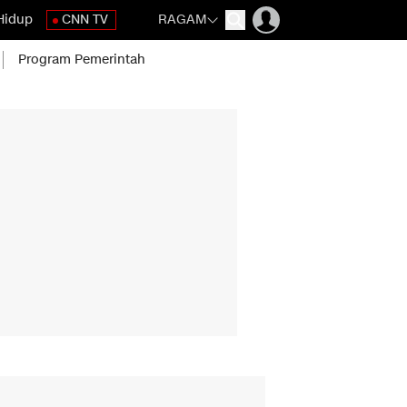
Hidup
CNN TV
RAGAM
Program Pemerintah