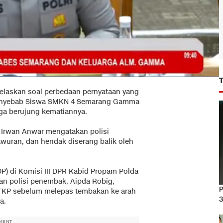
elaskan soal perbedaan pernyataan yang
n penyebab Siswa SMKN 4 Semarang Gamma
gga berujung kematiannya.
Irwan Anwar mengatakan polisi
uran, dan hendak diserang balik oleh
P) di Komisi III DPR Kabid Propam Polda
an polisi penembak, Aipda Robig,
P
k TKP sebelum melepas tembakan ke arah
3
a.
MENT