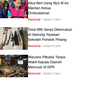
Akui Beri Uang Rp1 M ke
Mantan Ketua
Ombudsman
Nasional
•
dalam 5 jam
Total 995 Senpi Ditemukan
di Gedung Yayasan
Sekolah Pondok Pinang
Nasional
•
dalam 6 jam
Wacana Pilkada Tanpa
Wakil Kepala Daerah
Mencuat di DPR
Nasional
•
dalam 4 jam