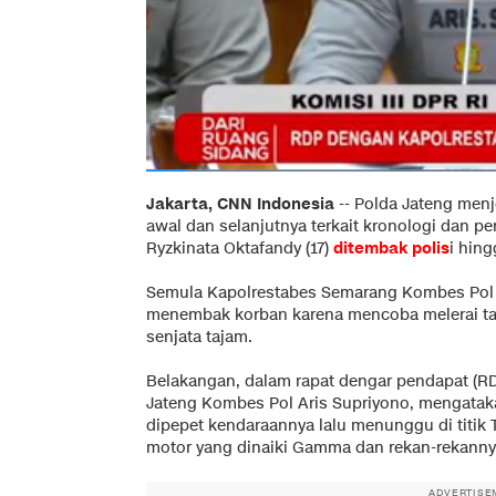
Jakarta, CNN Indonesia
--
Polda Jateng menj
awal dan selanjutnya terkait kronologi da
Ryzkinata Oktafandy (17)
ditembak polis
i hin
Semula Kapolrestabes Semarang Kombes Pol 
menembak korban karena mencoba melerai taw
senjata tajam.
Belakangan, dalam rapat dengar pendapat (RD
Jateng Kombes Pol Aris Supriyono, mengatak
dipepet kendaraannya lalu menunggu di titi
motor yang dinaiki Gamma dan rekan-rekanny
ADVERTISE