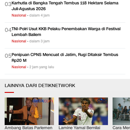
Karhutla di Bangka Tengah Tembus 118 Hektare Selama
0
3
Juli-Agustus 2026
Nasional
•
dalam 4 jam
TNI-Polri Usut KKB Pelaku Penembakan Warga di Festival
0
4
Lembah Baliem
Nasional
•
dalam 3 jam
Penipuan CPNS Mencuat di Jatim, Rugi Ditaksir Tembus
0
5
Rp20 M
Nasional
•
2 jam yang lalu
LAINNYA DARI DETIKNETWORK
Ambang Batas Parlemen
Lamine Yamal Bernilai
Cara Men