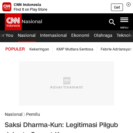
CNN Indonesia
Get
Find it on Play Store
Nasional
MENU
For You
Nasional
Internasional
Ekonomi
Olahraga
Teknolo
POPULER
Kekeringan
KMP Mutiara Sentosa
Febrie Adriansyah
Nasional
Pemilu
Saksi Dharma-Kun: Legitimasi Pilgub