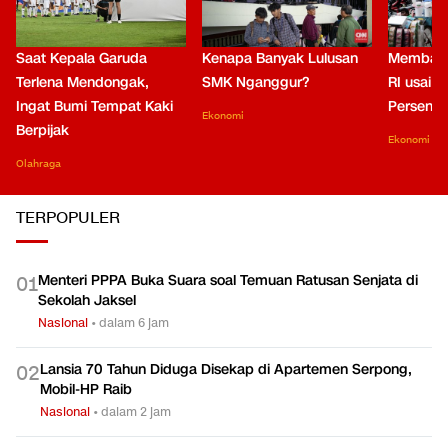
Saat Kepala Garuda
Kenapa Banyak Lulusan
Membaca
Terlena Mendongak,
SMK Nganggur?
RI usai M
Ingat Bumi Tempat Kaki
Persen di
Ekonomi
Berpijak
Ekonomi
Olahraga
TERPOPULER
Menteri PPPA Buka Suara soal Temuan Ratusan Senjata di
0
1
Sekolah Jaksel
Nasional
•
dalam 6 jam
Lansia 70 Tahun Diduga Disekap di Apartemen Serpong,
0
2
Mobil-HP Raib
Nasional
•
dalam 2 jam