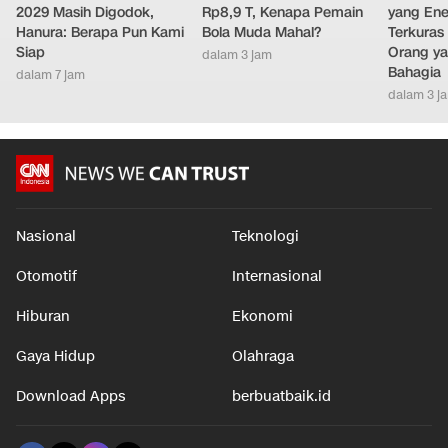
2029 Masih Digodok,
Rp8,9 T, Kenapa Pemain
yang Ene
Hanura: Berapa Pun Kami
Bola Muda Mahal?
Terkuras
Siap
Orang ya
dalam 3 jam
Bahagia
dalam 7 jam
dalam 3 j
Nasional
Teknologi
Otomotif
Internasional
Hiburan
Ekonomi
Gaya Hidup
Olahraga
Download Apps
berbuatbaik.id