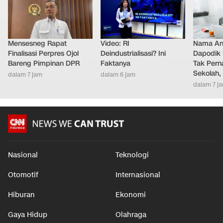
Mensesneg Rapat
Video: RI
Nama Ana
Finalisasi Perpres Ojol
Deindustrialisasi? Ini
Dapodik 
Bareng Pimpinan DPR
Faktanya
Tak Pern
Sekolah,
dalam 7 jam
dalam 6 jam
dalam 7 j
Nasional
Teknologi
Otomotif
Internasional
Hiburan
Ekonomi
Gaya Hidup
Olahraga