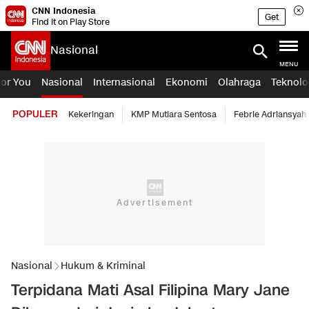
CNN Indonesia
Get
Find it on Play Store
Nasional
MENU
For You
Nasional
Internasional
Ekonomi
Olahraga
Teknolo
POPULER
Kekeringan
KMP Mutiara Sentosa
Febrie Adriansyah
Nasional
Hukum & Kriminal
Terpidana Mati Asal Filipina Mary Jane