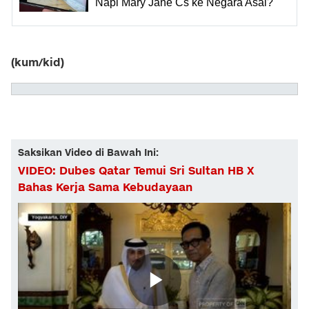
Napi Mary Jane Cs ke Negara Asal?
(kum/kid)
Saksikan Video di Bawah Ini:
VIDEO: Dubes Qatar Temui Sri Sultan HB X
Bahas Kerja Sama Kebudayaan