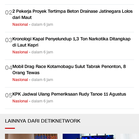
2 Pekerja Proyek Tertimpa Beton Drainase Jatinegara Lolos
0
2
dari Maut
Nasional
•
dalam 6 jam
Kronologi Kapal Penyelundup 1,3 Ton Narkotika Ditangkap
0
3
di Laut Kepri
Nasional
•
dalam 6 jam
Mobil Drag Race Kotamobagu Sulut Tabrak Penonton, 8
0
4
Orang Tewas
Nasional
•
dalam 6 jam
KPK Jadwal Ulang Pemeriksaan Rudy Tanoe 11 Agustus
0
5
Nasional
•
dalam 6 jam
LAINNYA DARI DETIKNETWORK