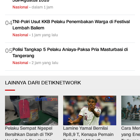
Juli-Agustus 2026
Nasional
•
dalam 1 jam
TNI-Polri Usut KKB Pelaku Penembakan Warga di Festival
0
4
Lembah Baliem
Nasional
•
1 jam yang lalu
Polisi Tangkap 5 Pelaku Aniaya-Paksa Pria Masturbasi di
0
5
Tangerang
Nasional
•
2 jam yang lalu
LAINNYA DARI DETIKNETWORK
Pelaku Sempat Ngepel
Lamine Yamal Bernilai
Cara Men
Bersihkan Darah di TKP
Rp8,9 T, Kenapa Pemain
yang Ene