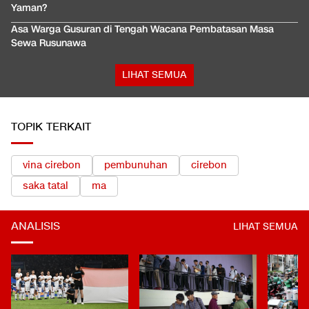
Yaman?
Asa Warga Gusuran di Tengah Wacana Pembatasan Masa
Sewa Rusunawa
LIHAT SEMUA
TOPIK TERKAIT
vina cirebon
pembunuhan
cirebon
saka tatal
ma
ANALISIS
LIHAT SEMUA