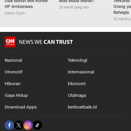
Usai Bunuh Bos Konter
Bola Muda Mahal?
Terkuras
HP Ambarawa
Orang ya
15 menit yang lalu
Bahagia
dalam 5 jam
15 menit y
Nasional
Teknologi
Otomotif
Internasional
Hiburan
Ekonomi
Gaya Hidup
Olahraga
Download Apps
berbuatbaik.id