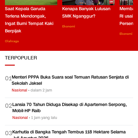
Saat Kepala Garuda
Kenapa Banyak Lulusan
Membaca
Terlena Mendongak,
SMK Nganggur?
RI usai M
Ingat Bumi Tempat Kaki
Persen di
Ekonomi
Berpijak
Ekonomi
Olahraga
TERPOPULER
Menteri PPPA Buka Suara soal Temuan Ratusan Senjata di
0
1
Sekolah Jaksel
Nasional
•
dalam 2 jam
Lansia 70 Tahun Diduga Disekap di Apartemen Serpong,
0
2
Mobil-HP Raib
Nasional
•
1 jam yang lalu
Karhutla di Bangka Tengah Tembus 118 Hektare Selama
0
3