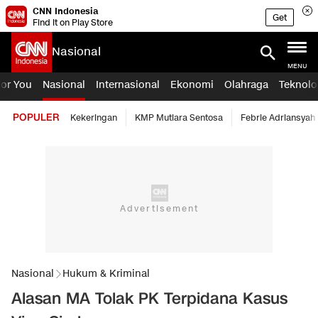
CNN Indonesia
Get
Find it on Play Store
Nasional
MENU
For You
Nasional
Internasional
Ekonomi
Olahraga
Teknolo
POPULER
Kekeringan
KMP Mutiara Sentosa
Febrie Adriansyah
Nasional
Hukum & Kriminal
Alasan MA Tolak PK Terpidana Kasus