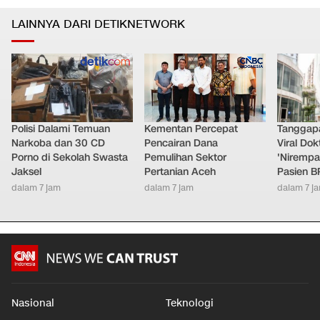
LAINNYA DARI DETIKNETWORK
Polisi Dalami Temuan
Kementan Percepat
Tanggap
Narkoba dan 30 CD
Pencairan Dana
Viral Do
Porno di Sekolah Swasta
Pemulihan Sektor
'Nirempa
Jaksel
Pertanian Aceh
Pasien B
dalam 7 jam
dalam 7 jam
dalam 7 j
Nasional
Teknologi