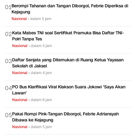
Berompi Tahanan dan Tangan Diborgol, Febrie Diperiksa di
0
1
Kejagung
Nasional
•
dalam 5 jam
Kata Mabes TNI soal Sertifikat Pramuka Bisa Daftar TNI-
0
2
Polri Tanpa Tes
Nasional
•
dalam 5 jam
Daftar Senjata yang Ditemukan di Ruang Ketua Yayasan
0
3
Sekolah di Jaksel
Nasional
•
dalam 4 jam
PO Bus Klarifikasi Viral Klakson Suara Jokowi 'Saya Akan
0
4
Lawan'
Nasional
•
dalam 6 jam
Pakai Rompi Pink-Tangan Diborgol, Febrie Adriansyah
0
5
Dibawa ke Kejagung
Nasional
•
dalam 5 jam