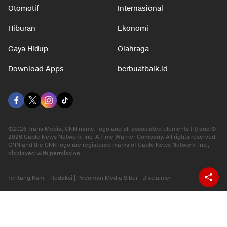
Otomotif
Internasional
Hiburan
Ekonomi
Gaya Hidup
Olahraga
Download Apps
berbuatbaik.id
©2026 Trans Media, CNN name, logo and all associated elements (R) and ©
2026 Cable News Network, Inc. A Time Warner Company. All rights reserved.
CNN and the CNN logo are registered marks of Cable News Network, Inc.,
displayed with permission.
Tentang Kami
|
Redaksi
|
Pedoman Media Siber
|
Disclaimer