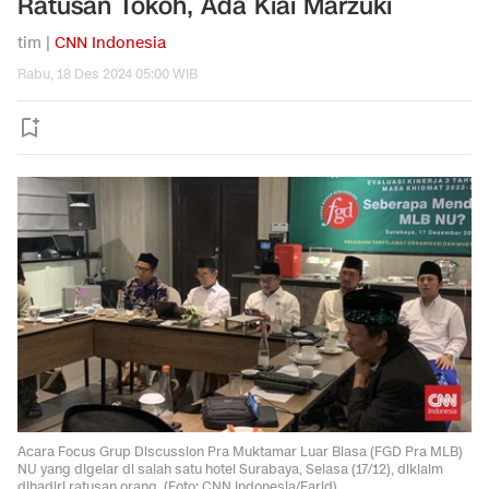
Ratusan Tokoh, Ada Kiai Marzuki
tim |
CNN Indonesia
Rabu, 18 Des 2024 05:00 WIB
Acara Focus Grup Discussion Pra Muktamar Luar Biasa (FGD Pra MLB)
NU yang digelar di salah satu hotel Surabaya, Selasa (17/12), diklaim
dihadiri ratusan orang. (Foto: CNN Indonesia/Farid)