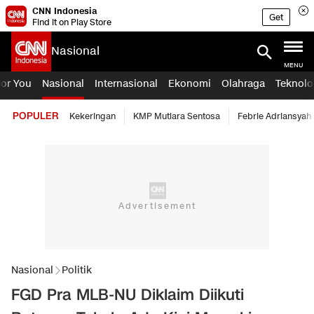
CNN Indonesia
Get
Find it on Play Store
Nasional
MENU
For You
Nasional
Internasional
Ekonomi
Olahraga
Teknolo
POPULER
Kekeringan
KMP Mutiara Sentosa
Febrie Adriansyah
Nasional
Politik
FGD Pra MLB-NU Diklaim Diikuti