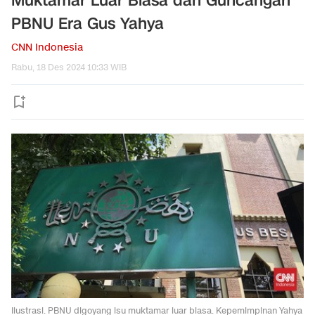
Muktamar Luar Biasa dan Guncangan
PBNU Era Gus Yahya
CNN Indonesia
Rabu, 18 Des 2024 10:33 WIB
Ilustrasi. PBNU digoyang isu muktamar luar biasa. Kepemimpinan Yahya