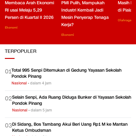
Membaca Arah Ekonomi
PMI Pulih, Mampukah
Masih Be
RI usai Melaju 5,29
Industri Kembali Jadi
di Piala
Persen di Kuartal II 2026
Mesin Penyerap Tenaga
Olahraga
Kerja?
Ekonomi
Ekonomi
TERPOPULER
Total 995 Senpi Ditemukan di Gedung Yayasan Sekolah
0
1
Pondok Pinang
Nasional
•
dalam 4 jam
Selain Senpi, Ada Ruang Diduga Bunker di Yayasan Sekolah
0
2
Pondok Pinang
Nasional
•
dalam 5 jam
Di Sidang, Bos Tambang Akui Beri Uang Rp1 M ke Mantan
0
3
Ketua Ombudsman