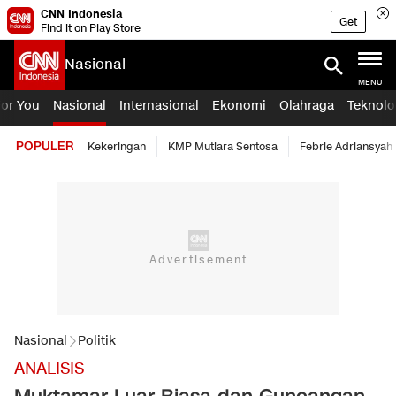
CNN Indonesia
Get
Find it on Play Store
Nasional
MENU
For You
Nasional
Internasional
Ekonomi
Olahraga
Teknolo
POPULER
Kekeringan
KMP Mutiara Sentosa
Febrie Adriansyah
Nasional
Politik
ANALISIS