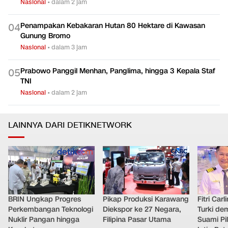
Nasional
•
dalam 2 jam
Penampakan Kebakaran Hutan 80 Hektare di Kawasan
0
4
Gunung Bromo
Nasional
•
dalam 3 jam
Prabowo Panggil Menhan, Panglima, hingga 3 Kepala Staf
0
5
TNI
Nasional
•
dalam 2 jam
LAINNYA DARI DETIKNETWORK
BRIN Ungkap Progres
Pikap Produksi Karawang
Fitri Car
Perkembangan Teknologi
Diekspor ke 27 Negara,
Turki de
Nuklir Pangan hingga
Filipina Pasar Utama
Suami Pil