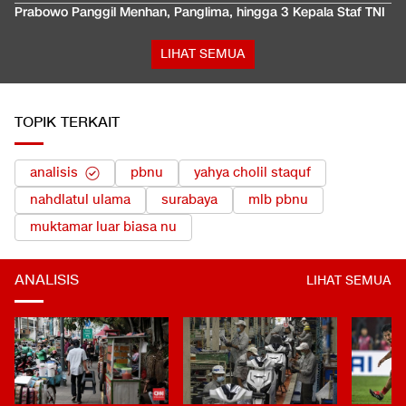
Prabowo Panggil Menhan, Panglima, hingga 3 Kepala Staf TNI
LIHAT SEMUA
TOPIK TERKAIT
analisis
pbnu
yahya cholil staquf
nahdlatul ulama
surabaya
mlb pbnu
muktamar luar biasa nu
ANALISIS
LIHAT SEMUA