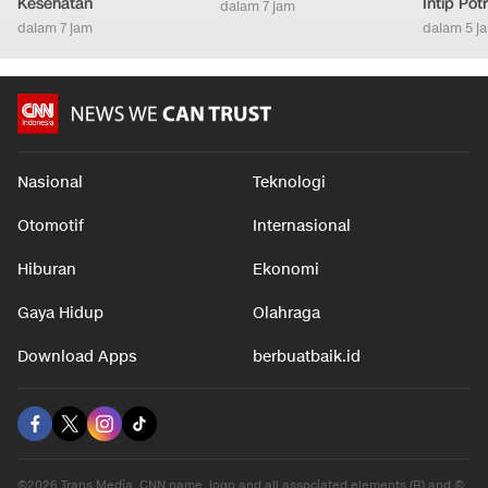
Kesehatan
Intip Pot
dalam 7 jam
dalam 7 jam
dalam 5 j
Nasional
Teknologi
Otomotif
Internasional
Hiburan
Ekonomi
Gaya Hidup
Olahraga
Download Apps
berbuatbaik.id
©2026 Trans Media, CNN name, logo and all associated elements (R) and ©