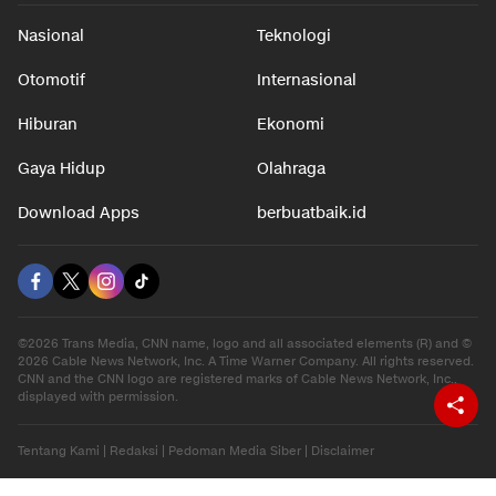
Nasional
Teknologi
Otomotif
Internasional
Hiburan
Ekonomi
Gaya Hidup
Olahraga
Download Apps
berbuatbaik.id
©2026 Trans Media, CNN name, logo and all associated elements (R) and ©
2026 Cable News Network, Inc. A Time Warner Company. All rights reserved.
CNN and the CNN logo are registered marks of Cable News Network, Inc.,
displayed with permission.
Tentang Kami
|
Redaksi
|
Pedoman Media Siber
|
Disclaimer