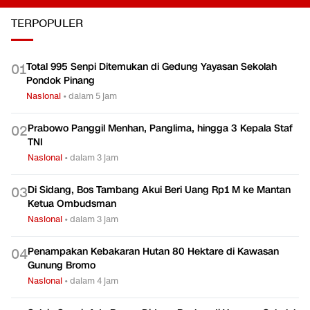
TERPOPULER
Total 995 Senpi Ditemukan di Gedung Yayasan Sekolah
0
1
Pondok Pinang
Nasional
•
dalam 5 jam
Prabowo Panggil Menhan, Panglima, hingga 3 Kepala Staf
0
2
TNI
Nasional
•
dalam 3 jam
Di Sidang, Bos Tambang Akui Beri Uang Rp1 M ke Mantan
0
3
Ketua Ombudsman
Nasional
•
dalam 3 jam
Penampakan Kebakaran Hutan 80 Hektare di Kawasan
0
4
Gunung Bromo
Nasional
•
dalam 4 jam