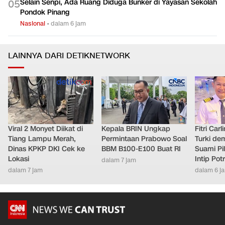
Selain Senpi, Ada Ruang Diduga Bunker di Yayasan Sekolah
0
5
Pondok Pinang
Nasional
•
dalam 6 jam
LAINNYA DARI DETIKNETWORK
Viral 2 Monyet Diikat di
Kepala BRIN Ungkap
Fitri Car
Tiang Lampu Merah,
Permintaan Prabowo Soal
Turki de
Dinas KPKP DKI Cek ke
BBM B100-E100 Buat RI
Suami Pil
Lokasi
Intip Pot
dalam 7 jam
dalam 7 jam
dalam 6 j