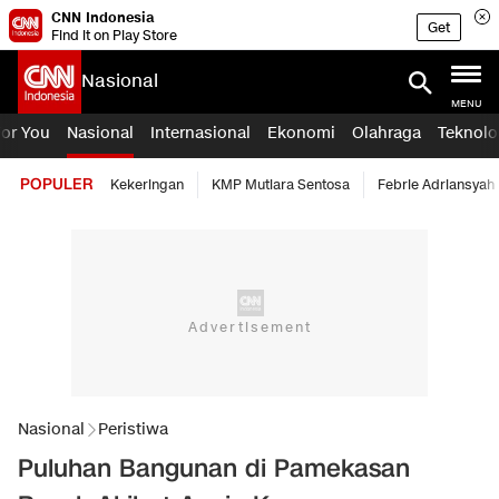
CNN Indonesia
Get
Find it on Play Store
Nasional
MENU
For You
Nasional
Internasional
Ekonomi
Olahraga
Teknolo
POPULER
Kekeringan
KMP Mutiara Sentosa
Febrie Adriansyah
Nasional
Peristiwa
Puluhan Bangunan di Pamekasan