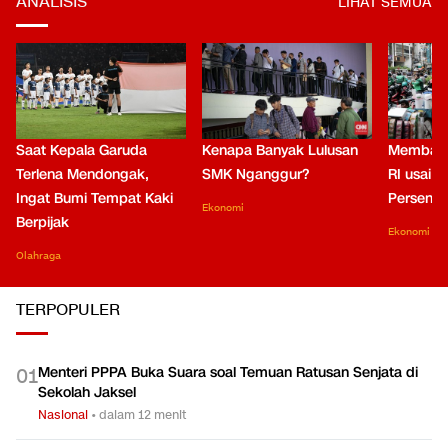
ANALISIS
LIHAT SEMUA
Saat Kepala Garuda
Kenapa Banyak Lulusan
Membaca
Terlena Mendongak,
SMK Nganggur?
RI usai M
Ingat Bumi Tempat Kaki
Persen di
Ekonomi
Berpijak
Ekonomi
Olahraga
TERPOPULER
Menteri PPPA Buka Suara soal Temuan Ratusan Senjata di
0
1
Sekolah Jaksel
Nasional
•
dalam 12 menit