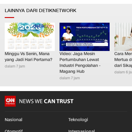
LAINNYA DARI DETIKNETWORK
Minggu Vs Senin, Mana
Video: Jaga Mesin
Cara Men
yang Jadi Hari Pertama?
Pertumbuhan Lewat
Mertua d
Industri Pengolahan -
dari Sik
dalam 7 jam
Magang Hub
dalam 6 j
dalam 7 jam
Nasional
Teknologi
Otomotif
Internasional