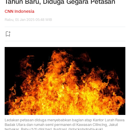
Tahun Baru, Diduga Gegara Petasan
CNN Indonesia
Rabu, 01 Jan 2025 05:48 WIB
Ledakan petasan diduga menyebabkan bagian atap Kantor Lurah Rawa
Badak Utara dan rumah semi permanen di Kawasan Cilincing, Jakut
terbakar, Rabu (1/1) dini hari. Ilustrasi. (istockphoto/da-kuk).