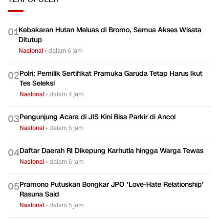
Kebakaran Hutan Meluas di Bromo, Semua Akses Wisata
0
1
Ditutup
Nasional
•
dalam 6 jam
Polri: Pemilik Sertifikat Pramuka Garuda Tetap Harus Ikut
0
2
Tes Seleksi
Nasional
•
dalam 4 jam
Pengunjung Acara di JIS Kini Bisa Parkir di Ancol
0
3
Nasional
•
dalam 5 jam
Daftar Daerah RI Dikepung Karhutla hingga Warga Tewas
0
4
Nasional
•
dalam 6 jam
Pramono Putuskan Bongkar JPO 'Love-Hate Relationship'
0
5
Rasuna Said
Nasional
•
dalam 5 jam