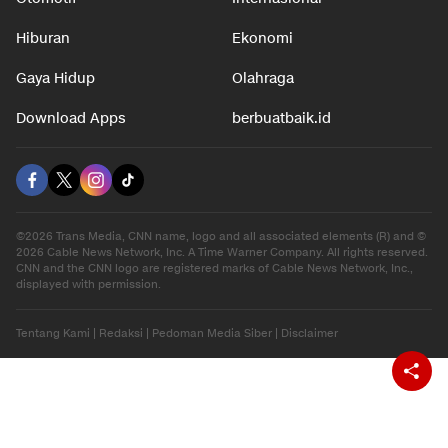
Hiburan
Ekonomi
Gaya Hidup
Olahraga
Download Apps
berbuatbaik.id
©2026 Trans Media, CNN name, logo and all associated elements (R) and ©
2026 Cable News Network, Inc. A Time Warner Company. All rights reserved.
CNN and the CNN logo are registered marks of Cable News Network, Inc.,
displayed with permission.
Tentang Kami
|
Redaksi
|
Pedoman Media Siber
|
Disclaimer