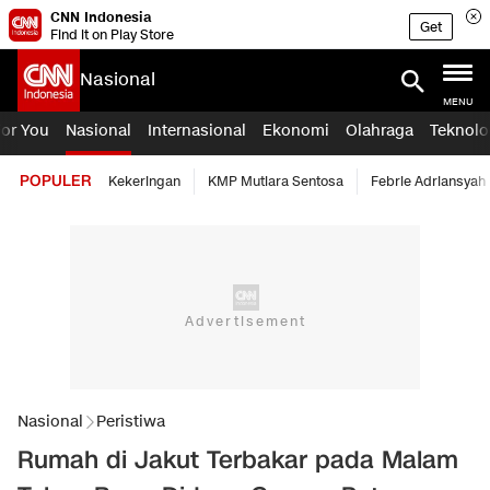
CNN Indonesia
Get
Find it on Play Store
Nasional
MENU
For You
Nasional
Internasional
Ekonomi
Olahraga
Teknolo
POPULER
Kekeringan
KMP Mutiara Sentosa
Febrie Adriansyah
Nasional
Peristiwa
Rumah di Jakut Terbakar pada Malam