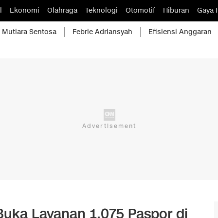
l
Ekonomi
Olahraga
Teknologi
Otomotif
Hiburan
Gaya 
Mutiara Sentosa
Febrie Adriansyah
Efisiensi Anggaran
 Buka Layanan 1.075 Paspor di