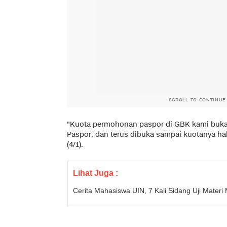
SCROLL TO CONTINUE
"Kuota permohonan paspor di GBK kami buka s
Paspor, dan terus dibuka sampai kuotanya habi
(4/1).
Lihat Juga :
Cerita Mahasiswa UIN, 7 Kali Sidang Uji Mate