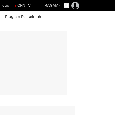
Hidup
CNN TV
RAGAM
Program Pemerintah