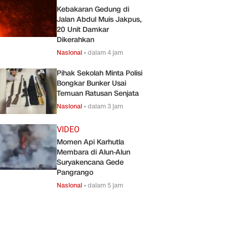
Kebakaran Gedung di
Jalan Abdul Muis Jakpus,
20 Unit Damkar
Dikerahkan
Nasional
•
dalam 4 jam
Pihak Sekolah Minta Polisi
Bongkar Bunker Usai
Temuan Ratusan Senjata
Nasional
•
dalam 3 jam
VIDEO
Momen Api Karhutla
Membara di Alun-Alun
Suryakencana Gede
Pangrango
Nasional
•
dalam 5 jam