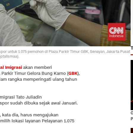
spor untuk 1.075 pemohon di Plaza Parkir Timur GBK, Senayan, Jakarta Pusat
eptalismaa).
al Imigrasi
akan memberi
 Parkir Timur Gelora Bung Karno (
GBK
),
alam rangka memperingati ulang tahun
migrasi Tato Juliadin
or sudah dibuka sejak awal Januari.
G
 kata dia, harus mengajukan
P
ilih lokasi layanan Pelayanan 1.075