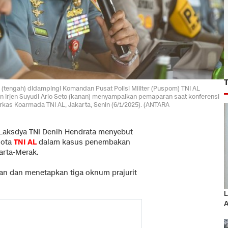
engah) didampingi Komandan Pusat Polisi Militer (Puspom) TNI AL
n Irjen Suyudi Ario Seto (kanan) menyampaikan pemaparan saat konferensi
rkas Koarmada TNI AL, Jakarta, Senin (6/1/2025). (ANTARA
Laksdya TNI Denih Hendrata menyebut
gota
TNI AL
dalam kasus penembakan
karta-Merak.
n dan menetapkan tiga oknum prajurit
L
A