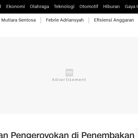
l
Ekonomi
Olahraga
Teknologi
Otomotif
Hiburan
Gaya 
Mutiara Sentosa
Febrie Adriansyah
Efisiensi Anggaran
aan Pengeroyokan di Penembakan