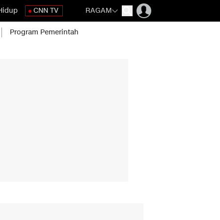
Hidup
CNN TV
RAGAM
Program Pemerintah