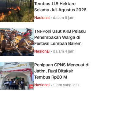
Tembus 118 Hektare
Selama Juli-Agustus 2026
Nasional
•
dalam 6 jam
TNI-Polri Usut KKB Pelaku
Penembakan Warga di
Festival Lembah Baliem
Nasional
•
dalam 4 jam
Penipuan CPNS Mencuat di
Jatim, Rugi Ditaksir
Tembus Rp20 M
Nasional
•
1 jam yang lalu