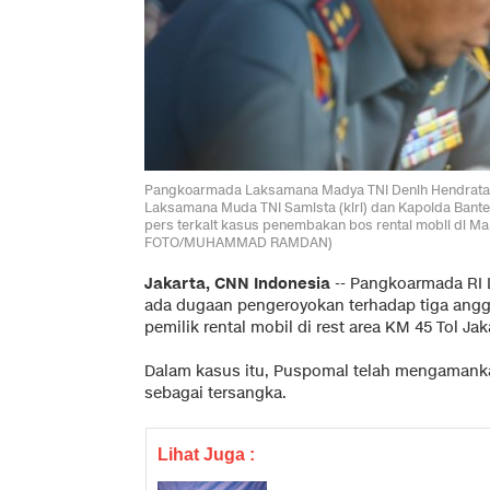
Pangkoarmada Laksamana Madya TNI Denih Hendrata (t
Laksamana Muda TNI Samista (kiri) dan Kapolda Bante
pers terkait kasus penembakan bos rental mobil di Ma
FOTO/MUHAMMAD RAMDAN)
Jakarta, CNN Indonesia
--
Pangkoarmada RI 
ada dugaan pengeroyokan terhadap tiga ang
pemilik rental mobil di rest area KM 45 Tol Ja
Dalam kasus itu, Puspomal telah mengamanka
sebagai tersangka.
Lihat Juga :