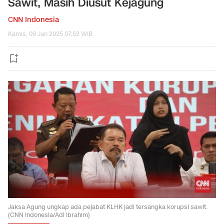
Sawit, Masih Diusut Kejagung
CNN Indonesia
Kamis, 09 Jan 2025 07:52 WIB
Jaksa Agung ungkap ada pejabat KLHK jadi tersangka korupsi sawit.
(CNN Indonesia/Adi Ibrahim)