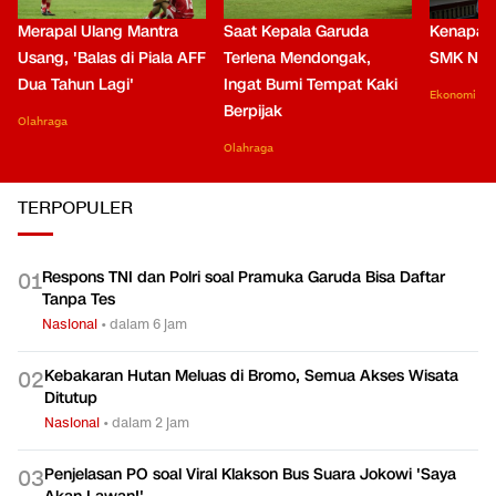
Merapal Ulang Mantra
Saat Kepala Garuda
Kenapa B
Usang, 'Balas di Piala AFF
Terlena Mendongak,
SMK Nga
Dua Tahun Lagi'
Ingat Bumi Tempat Kaki
Ekonomi
Berpijak
Olahraga
Olahraga
TERPOPULER
Respons TNI dan Polri soal Pramuka Garuda Bisa Daftar
0
1
Tanpa Tes
Nasional
•
dalam 6 jam
Kebakaran Hutan Meluas di Bromo, Semua Akses Wisata
0
2
Ditutup
Nasional
•
dalam 2 jam
Penjelasan PO soal Viral Klakson Bus Suara Jokowi 'Saya
0
3