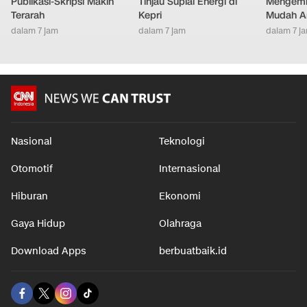
Publikasi-Skripsi Makin
Tinjau Suplai Energi di
Mengemb
Terarah
Kepri
Mudah An
dalam 7 jam
dalam 7 jam
dalam 7 j
Nasional
Teknologi
Otomotif
Internasional
Hiburan
Ekonomi
Gaya Hidup
Olahraga
Download Apps
berbuatbaik.id