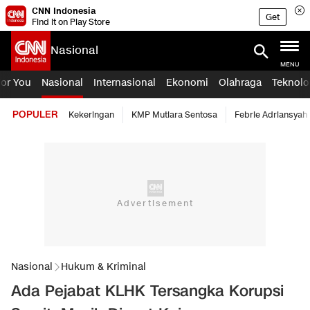
CNN Indonesia
Get
Find it on Play Store
Nasional
MENU
For You
Nasional
Internasional
Ekonomi
Olahraga
Teknolo
POPULER
Kekeringan
KMP Mutiara Sentosa
Febrie Adriansyah
Nasional
Hukum & Kriminal
Ada Pejabat KLHK Tersangka Korupsi