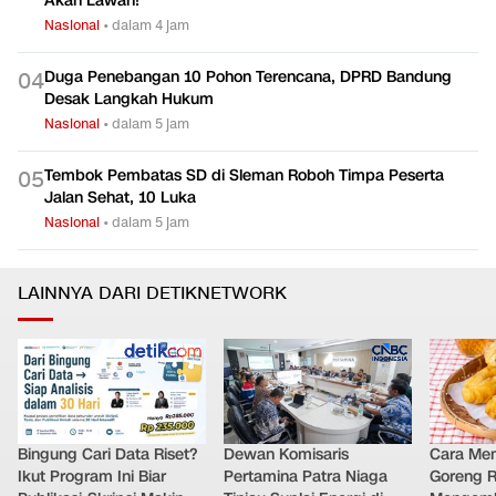
Akan Lawan!'
Nasional
•
dalam 4 jam
Duga Penebangan 10 Pohon Terencana, DPRD Bandung
0
4
Desak Langkah Hukum
Nasional
•
dalam 5 jam
Tembok Pembatas SD di Sleman Roboh Timpa Peserta
0
5
Jalan Sehat, 10 Luka
Nasional
•
dalam 5 jam
LAINNYA DARI DETIKNETWORK
Bingung Cari Data Riset?
Dewan Komisaris
Cara Me
Ikut Program Ini Biar
Pertamina Patra Niaga
Goreng 