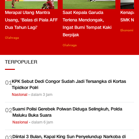
Merapal Ulang Mantra
Saat Kepala Garuda
Kenapa B
Usang, 'Balas di Piala AFF
Terlena Mendongak,
SMK Nga
Dua Tahun Lagi'
Ingat Bumi Tempat Kaki
Ekonomi
Berpijak
Olahraga
Olahraga
TERPOPULER
KPK Sebut Dedi Congor Sudah Jadi Tersangka di Kortas
0
1
Tipidkor Polri
Nasional
•
dalam 3 jam
Suami Polisi Gerebek Polwan Diduga Selingkuh, Polda
0
2
Maluku Buka Suara
Nasional
•
dalam 6 jam
Diintai 3 Bulan, Kapal King Sun Penyelundup Narkoba di
0
3