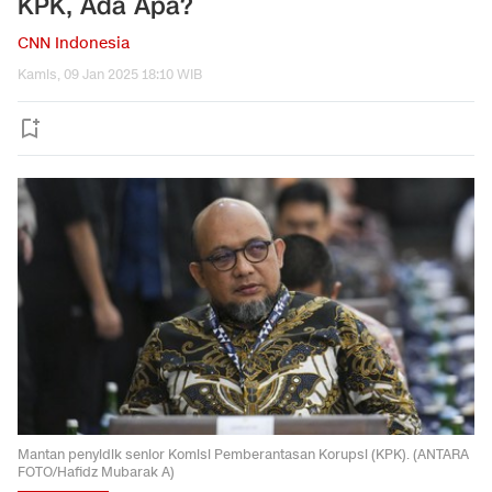
KPK, Ada Apa?
CNN Indonesia
Kamis, 09 Jan 2025 18:10 WIB
Mantan penyidik senior Komisi Pemberantasan Korupsi (KPK). (ANTARA
FOTO/Hafidz Mubarak A)