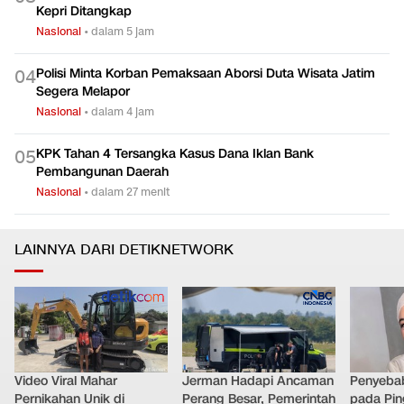
Kepri Ditangkap
Nasional
•
dalam 5 jam
Polisi Minta Korban Pemaksaan Aborsi Duta Wisata Jatim
0
4
Segera Melapor
Nasional
•
dalam 4 jam
KPK Tahan 4 Tersangka Kasus Dana Iklan Bank
0
5
Pembangunan Daerah
Nasional
•
dalam 27 menit
LAINNYA DARI DETIKNETWORK
Video Viral Mahar
Jerman Hadapi Ancaman
Penyebab
Pernikahan Unik di
Perang Besar, Pemerintah
pada Pin