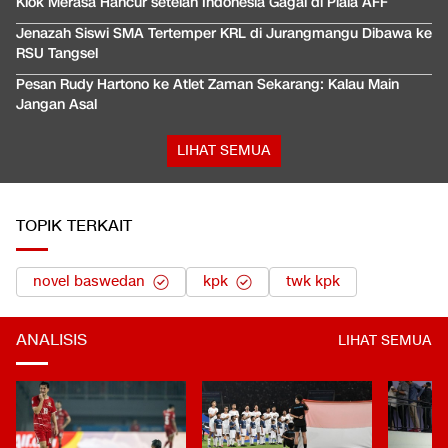
Klok Merasa Hancur setelah Indonesia Gagal di Piala AFF
Jenazah Siswi SMA Tertemper KRL di Jurangmangu Dibawa ke
RSU Tangsel
Pesan Rudy Hartono ke Atlet Zaman Sekarang: Kalau Main
Jangan Asal
LIHAT SEMUA
TOPIK TERKAIT
novel baswedan
kpk
twk kpk
ANALISIS
LIHAT SEMUA