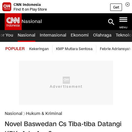
CNN Indonesia
Get
Find it on Play Store
Nasional
MENU
For You
Nasional
Internasional
Ekonomi
Olahraga
Teknolo
POPULER
Kekeringan
KMP Mutiara Sentosa
Febrie Adriansyah
Nasional
Hukum & Kriminal
Novel Baswedan Cs Tiba-tiba Datangi