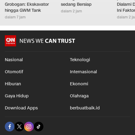
Grobogan: Ekskavator
sedang Bersiap
Dialami D
hingga GWM Tank
Ini Fakt
dalam 2 jam
dalam 7 jam
dalam 2 j
Nasional
Teknologi
Otomotif
Internasional
Hiburan
Ekonomi
Gaya Hidup
Olahraga
Download Apps
berbuatbaik.id