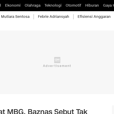
l
Ekonomi
Olahraga
Teknologi
Otomotif
Hiburan
Gaya 
Mutiara Sentosa
Febrie Adriansyah
Efisiensi Anggaran
t MBG, Baznas Sebut Tak