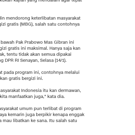
kukan kajian yang mendalam agar tepat
in mendorong keterlibatan masyarakat
zi gratis (MBG), salah satu contohnya
i bawah Pak Prabowo Mas Gibran ini
izi gratis ini maksimal. Hanya saja kan
ak, tentu tidak akan semua dipakai
ng DPR RI Senayan, Selasa (14/1).
t pada program ini, contohnya melalui
n gratis bergizi ini.
 masyarakat Indonesia itu kan dermawan,
ita manfaatkan juga," kata dia.
syarakat umum pun terlibat di program
 saya kemarin juga berpikir kenapa enggak
ta mau libatkan ke sana. Itu salah satu