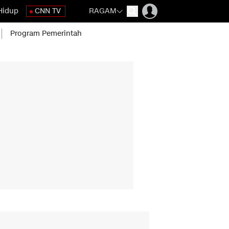
Hidup
CNN TV
RAGAM
Program Pemerintah