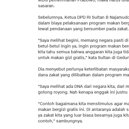
MBG pemerintahan Prabowo, maka harus dila
sasaran.
Sebelumnya, Ketua DPD RI Sultan B Najamudd
dalam biaya pelaksanaan program makan bergi
lewat pendanaan yang bersumber pada zakat.
"Saya melihat begini, memang negara pasti d
betul-betul ingin ya, ingin program makan berg
kita tahu semua bahwa anggaran kita juga tid
untuk makan gizi gratis," kata Sultan di Gedu
Dia menyebut perlunya keterlibatan masyaraka
dana zakat yang dilibatkan dalam program maka
"Saya melihat ada DNA dari negara kita, dari
gotong royong. Nah kenapa enggak ini justru k
"Contoh bagaimana kita menstimulus agar ma
makan bergizi gratis ini. Di antaranya adalah
ya zakat kita yang luar biasa besarnya juga ki
contoh," sambungnya.