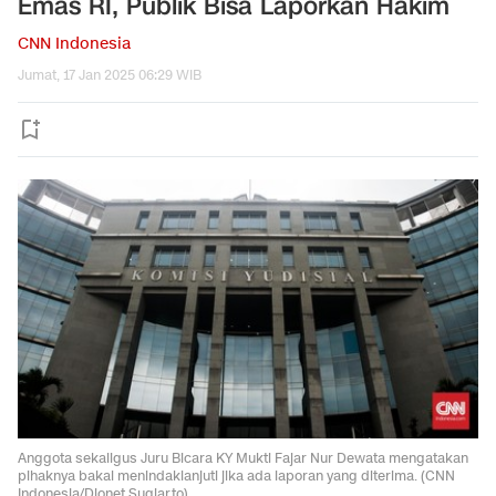
Emas RI, Publik Bisa Laporkan Hakim
CNN Indonesia
Jumat, 17 Jan 2025 06:29 WIB
Anggota sekaligus Juru Bicara KY Mukti Fajar Nur Dewata mengatakan
pihaknya bakal menindaklanjuti jika ada laporan yang diterima. (CNN
Indonesia/Djonet Sugiarto)