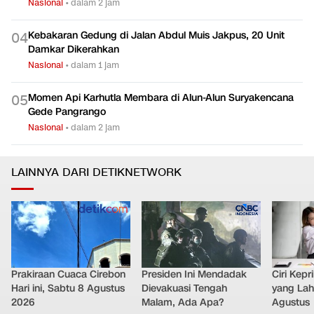
Nasional
•
dalam 2 jam
Kebakaran Gedung di Jalan Abdul Muis Jakpus, 20 Unit
0
4
Damkar Dikerahkan
Nasional
•
dalam 1 jam
Momen Api Karhutla Membara di Alun-Alun Suryakencana
0
5
Gede Pangrango
Nasional
•
dalam 2 jam
LAINNYA DARI DETIKNETWORK
Prakiraan Cuaca Cirebon
Presiden Ini Mendadak
Ciri Kep
Hari ini, Sabtu 8 Agustus
Dievakuasi Tengah
yang Lahi
2026
Malam, Ada Apa?
Agustus