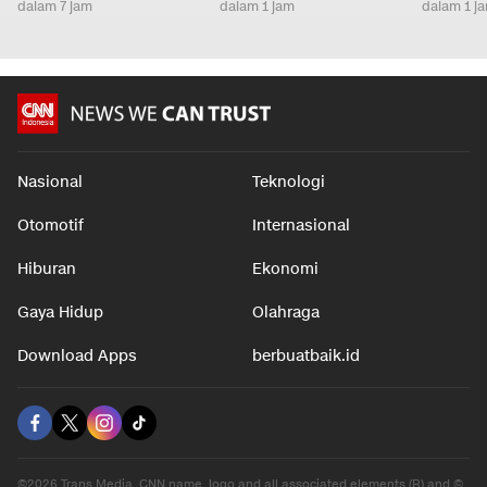
dalam 7 jam
dalam 1 jam
dalam 1 j
Nasional
Teknologi
Otomotif
Internasional
Hiburan
Ekonomi
Gaya Hidup
Olahraga
Download Apps
berbuatbaik.id
©2026 Trans Media, CNN name, logo and all associated elements (R) and ©