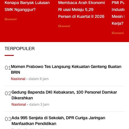
Kenapa Banyak Lulusan
Membaca Arah Ekonomi
PMI Puli
SMK Nganggur?
RI usai Melaju 5,29
Industri 
Persen di Kuartal II 2026
Mesin Pe
Ekonomi
Kerja?
Ekonomi
Ekonomi
TERPOPULER
Momen Prabowo Tes Langsung Kekuatan Genteng Buatan
0
1
BRIN
Nasional
•
dalam 6 jam
Gedung Bapenda DKI Kebakaran, 100 Personel Damkar
0
2
Dikerahkan
Nasional
•
dalam 3 jam
Ada 995 Senjata di Sekolah, DPR Curiga Jaringan
0
3
Manfaatkan Pendidikan