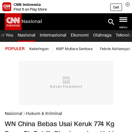
CNN Indonesia
Get
Find it on Play Store
Nasional
MENU
For You
Nasional
Internasional
Ekonomi
Olahraga
Teknolo
POPULER
Kekeringan
KMP Mutiara Sentosa
Febrie Adriansyah
Nasional
Hukum & Kriminal
WN China Bebas Usai Keruk 774 Kg