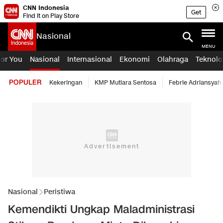
CNN Indonesia
Get
Find it on Play Store
Nasional
MENU
For You
Nasional
Internasional
Ekonomi
Olahraga
Teknolo
POPULER
Kekeringan
KMP Mutiara Sentosa
Febrie Adriansyah
Nasional
Peristiwa
Kemendikti Ungkap Maladministrasi