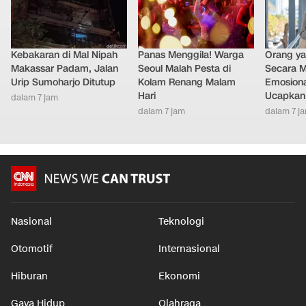
Kebakaran di Mal Nipah
Panas Menggila! Warga
Orang y
Makassar Padam, Jalan
Seoul Malah Pesta di
Secara M
Urip Sumoharjo Ditutup
Kolam Renang Malam
Emosiona
Hari
Ucapkan 
dalam 7 jam
dalam 7 jam
dalam 7 j
Nasional
Teknologi
Otomotif
Internasional
Hiburan
Ekonomi
Gaya Hidup
Olahraga