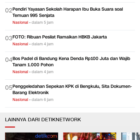
Pendiri Yayasan Sekolah Harapan Ibu Buka Suara soal
0
2
Temuan 995 Senjata
Nasional
•
dalam 5 jam
FOTO: Ribuan Pesilat Ramaikan HBKB Jakarta
0
3
Nasional
•
dalam 4 jam
Bos Padel di Bandung Kena Denda Rp100 Juta dan Wajib
0
4
Tanam 1.000 Pohon
Nasional
•
dalam 4 jam
Penggeledahan Sepekan KPK di Bengkulu, Sita Dokumen-
0
5
Barang Elektronik
Nasional
•
dalam 6 jam
LAINNYA DARI DETIKNETWORK