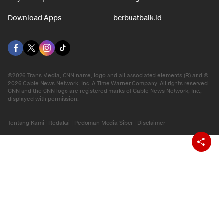
Download Apps
berbuatbaik.id
©2026 Trans Media, CNN name, logo and all associated elements (R) and ©
2026 Cable News Network, Inc. A Time Warner Company. All rights reserved.
CNN and the CNN logo are registered marks of Cable News Network, Inc.,
displayed with permission.
Tentang Kami
|
Redaksi
|
Pedoman Media Siber
|
Disclaimer