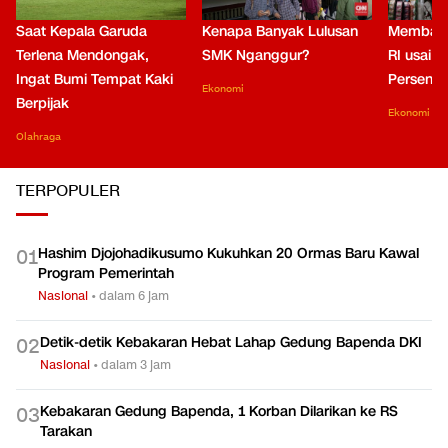
Saat Kepala Garuda
Kenapa Banyak Lulusan
Membaca
Terlena Mendongak,
SMK Nganggur?
RI usai M
Ingat Bumi Tempat Kaki
Persen di
Ekonomi
Berpijak
Ekonomi
Olahraga
TERPOPULER
Hashim Djojohadikusumo Kukuhkan 20 Ormas Baru Kawal
0
1
Program Pemerintah
Nasional
•
dalam 6 jam
Detik-detik Kebakaran Hebat Lahap Gedung Bapenda DKI
0
2
Nasional
•
dalam 3 jam
Kebakaran Gedung Bapenda, 1 Korban Dilarikan ke RS
0
3
Tarakan