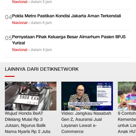
Nasional
•
dalam 5 jam
Polda Metro Pastikan Kondisi Jakarta Aman Terkendali
0
4
Nasional
•
dalam 6 jam
Pernyataan Pihak Keluarga Besar Almarhum Pasien BPJS
0
5
Yurizal
Nasional
•
dalam 4 jam
LAINNYA DARI DETIKNETWORK
Wujud Honda BeAT
Video: Jangkau Nasabah
9 Conto
Dilelang Mulai Rp 3
Gen Z, Asuransi Jual
Kemerde
Jutaan, Ngurus Balik
Layanan Lewat e-
untuk L
Nama Nyaris Rp 2 Juta
Commerce
Anak HUT