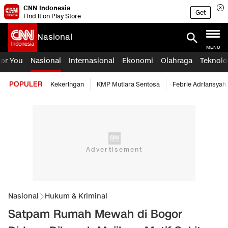
CNN Indonesia
Get
Find it on Play Store
Nasional
MENU
For You
Nasional
Internasional
Ekonomi
Olahraga
Teknolo
POPULER
Kekeringan
KMP Mutiara Sentosa
Febrie Adriansyah
Nasional
Hukum & Kriminal
Satpam Rumah Mewah di Bogor