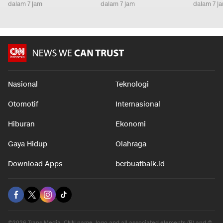
dalam 7 jam
dalam 7 jam
dalam 7 j
Nasional
Teknologi
Otomotif
Internasional
Hiburan
Ekonomi
Gaya Hidup
Olahraga
Download Apps
berbuatbaik.id
©2026 Trans Media, CNN name, logo and all associated elements (R) and ©