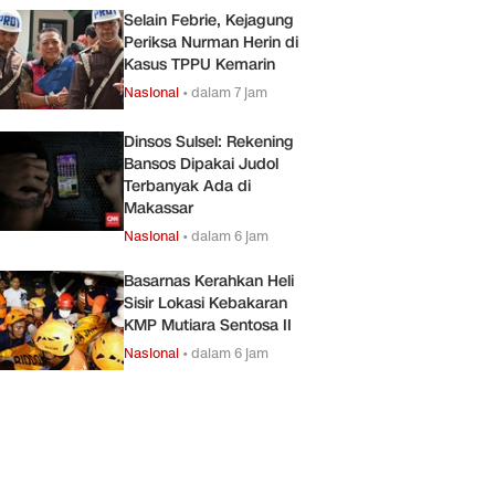
Selain Febrie, Kejagung
Periksa Nurman Herin di
Kasus TPPU Kemarin
Nasional
•
dalam 7 jam
Dinsos Sulsel: Rekening
Bansos Dipakai Judol
Terbanyak Ada di
Makassar
Nasional
•
dalam 6 jam
Basarnas Kerahkan Heli
Sisir Lokasi Kebakaran
KMP Mutiara Sentosa II
Nasional
•
dalam 6 jam