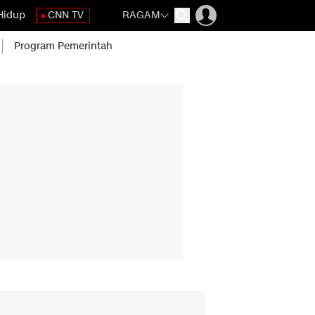
Hidup
CNN TV
RAGAM
Program Pemerintah