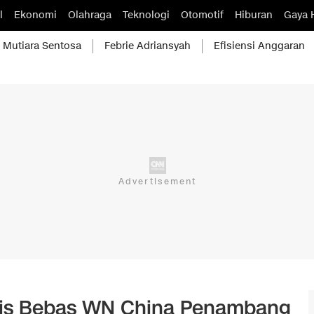
l
Ekonomi
Olahraga
Teknologi
Otomotif
Hiburan
Gaya 
Mutiara Sentosa
Febrie Adriansyah
Efisiensi Anggaran
onis Bebas WN China Penambang