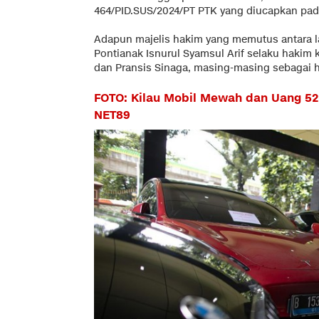
464/PID.SUS/2024/PT PTK yang diucapkan pada 
Adapun majelis hakim yang memutus antara la
Pontianak Isnurul Syamsul Arif selaku hakim k
dan Pransis Sinaga, masing-masing sebagai 
FOTO: Kilau Mobil Mewah dan Uang 52
NET89