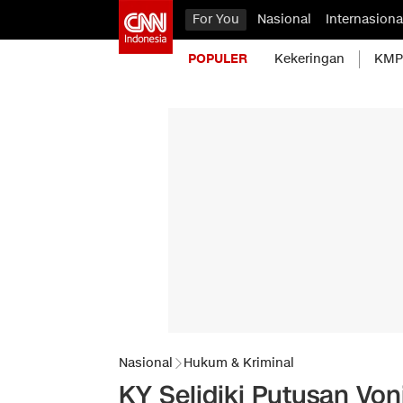
For You
Nasional
Internasiona
POPULER
Kekeringan
KMP 
Nasional
Hukum & Kriminal
KY Selidiki Putusan V