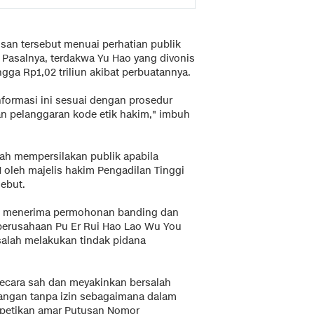
n tersebut menuai perhatian publik
 Pasalnya, terdakwa Yu Hao yang divonis
ga Rp1,02 triliun akibat perbuatannya.
formasi ini sesuai dengan prosedur
n pelanggaran kode etik hakim," imbuh
ah mempersilakan publik apabila
leh majelis hakim Pengadilan Tinggi
ebut.
ak menerima permohonan banding dan
perusahaan Pu Er Rui Hao Lao Wu You
ersalah melakukan tindak pidana
secara sah dan meyakinkan bersalah
ngan tanpa izin sebagaimana dalam
petikan amar Putusan Nomor