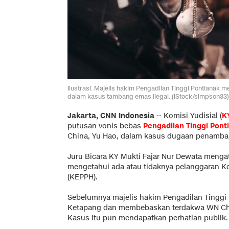
Ilustrasi. Majelis hakim Pengadilan Tinggi Pontian
dalam kasus tambang emas ilegal. (iStock/simpson33)
Jakarta, CNN Indonesia
--
Komisi Yudisial (
K
putusan vonis bebas
Pengadilan Tinggi Pont
China, Yu Hao, dalam kasus dugaan penamban
Juru Bicara KY Mukti Fajar Nur Dewata mengat
mengetahui ada atau tidaknya pelanggaran K
(KEPPH).
Sebelumnya majelis hakim Pengadilan Tinggi
Ketapang dan membebaskan terdakwa WN Chi
Kasus itu pun mendapatkan perhatian publik.