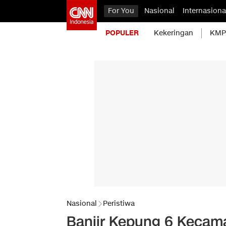
For You
Nasional
Internasiona
POPULER
Kekeringan
KMP 
Nasional
Peristiwa
Banjir Kepung 6 Kecam