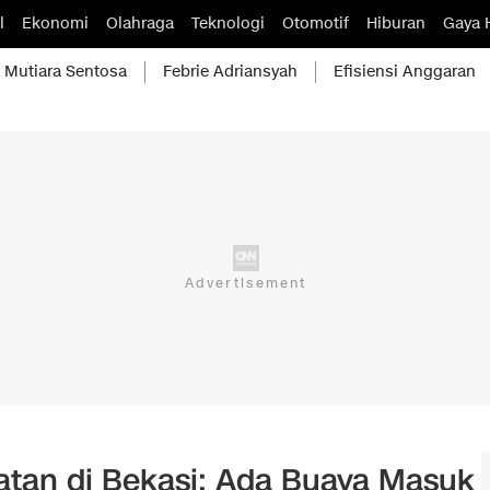
l
Ekonomi
Olahraga
Teknologi
Otomotif
Hiburan
Gaya 
Mutiara Sentosa
Febrie Adriansyah
Efisiensi Anggaran
atan di Bekasi: Ada Buaya Masuk