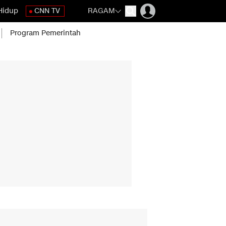
Hidup
CNN TV
RAGAM
Program Pemerintah