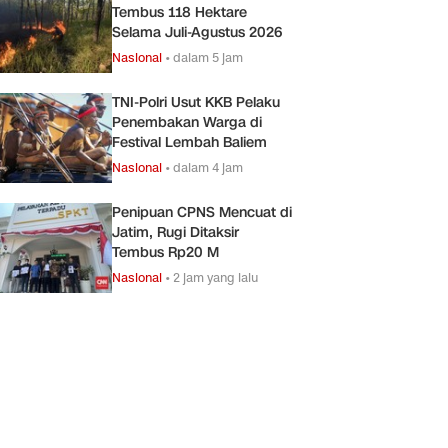
Tembus 118 Hektare
Selama Juli-Agustus 2026
Nasional
•
dalam 5 jam
TNI-Polri Usut KKB Pelaku
Penembakan Warga di
Festival Lembah Baliem
Nasional
•
dalam 4 jam
Penipuan CPNS Mencuat di
Jatim, Rugi Ditaksir
Tembus Rp20 M
Nasional
•
2 jam yang lalu