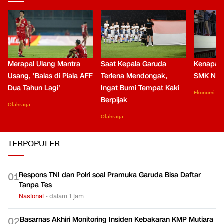
Merapal Ulang Mantra
Saat Kepala Garuda
Kenapa B
Usang, 'Balas di Piala AFF
Terlena Mendongak,
SMK Nga
Dua Tahun Lagi'
Ingat Bumi Tempat Kaki
Ekonomi
Berpijak
Olahraga
Olahraga
TERPOPULER
Respons TNI dan Polri soal Pramuka Garuda Bisa Daftar
0
1
Tanpa Tes
Nasional
•
dalam 1 jam
Basarnas Akhiri Monitoring Insiden Kebakaran KMP Mutiara
0
2