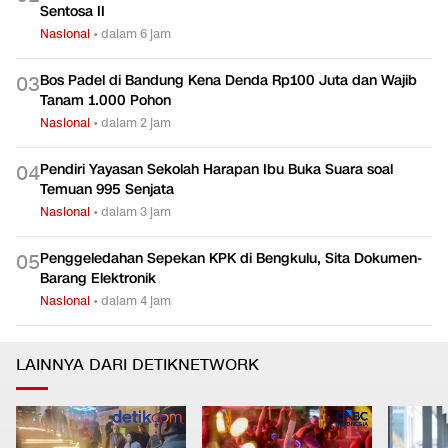
Sentosa II
Nasional
•
dalam 6 jam
Bos Padel di Bandung Kena Denda Rp100 Juta dan Wajib
0
3
Tanam 1.000 Pohon
Nasional
•
dalam 2 jam
Pendiri Yayasan Sekolah Harapan Ibu Buka Suara soal
0
4
Temuan 995 Senjata
Nasional
•
dalam 3 jam
Penggeledahan Sepekan KPK di Bengkulu, Sita Dokumen-
0
5
Barang Elektronik
Nasional
•
dalam 4 jam
LAINNYA DARI DETIKNETWORK