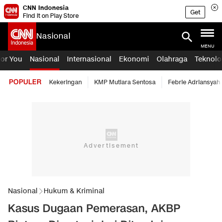
CNN Indonesia
Get
Find it on Play Store
Nasional
MENU
For You
Nasional
Internasional
Ekonomi
Olahraga
Teknolo
POPULER
Kekeringan
KMP Mutiara Sentosa
Febrie Adriansyah
Nasional
Hukum & Kriminal
Kasus Dugaan Pemerasan, AKBP