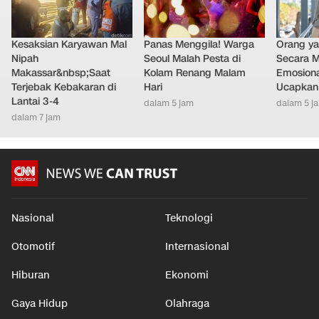
Kesaksian Karyawan Mal
Panas Menggila! Warga
Orang y
Nipah
Seoul Malah Pesta di
Secara M
Makassar&nbsp;Saat
Kolam Renang Malam
Emosiona
Terjebak Kebakaran di
Hari
Ucapkan 
Lantai 3-4
dalam 5 jam
dalam 5 j
dalam 7 jam
Nasional
Teknologi
Otomotif
Internasional
Hiburan
Ekonomi
Gaya Hidup
Olahraga