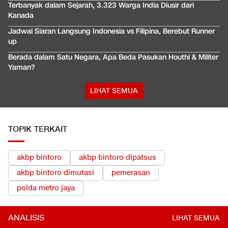
Terbanyak dalam Sejarah, 3.323 Warga India Diusir dari
Kanada
Jadwal Siaran Langsung Indonesia vs Filipina, Berebut Runner
up
Berada dalam Satu Negara, Apa Beda Pasukan Houthi & Militer
Yaman?
LIHAT SEMUA
TOPIK TERKAIT
akbp bintoro
akbp bintoro dipatsus
akbp bintoro dimutasi
pemerasan
polda metro jaya
ANALISIS
LIHAT SEMUA