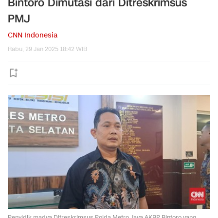
Bintoro Dimutasi dari Ditreskrimsus
PMJ
CNN Indonesia
Rabu, 29 Jan 2025 18:42 WIB
Penyidik madya Ditreskrimsus Polda Metro Jaya AKBP Bintoro yang