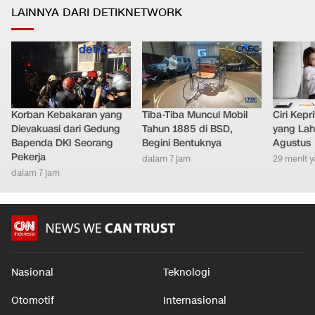
LAINNYA DARI DETIKNETWORK
Korban Kebakaran yang
Tiba-Tiba Muncul Mobil
Ciri Kep
Dievakuasi dari Gedung
Tahun 1885 di BSD,
yang Lahi
Bapenda DKI Seorang
Begini Bentuknya
Agustus
Pekerja
dalam 7 jam
29 menit y
dalam 7 jam
Nasional
Teknologi
Otomotif
Internasional