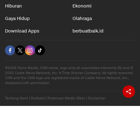
Hiburan
Ekonomi
Gaya Hidup
Olahraga
Download Apps
berbuatbaik.id
©2026 Trans Media, CNN name, logo and all associated elements (R) and ©
2026 Cable News Network, Inc. A Time Warner Company. All rights reserved.
CNN and the CNN logo are registered marks of Cable News Network, Inc.,
displayed with permission.
Tentang Kami
|
Redaksi
|
Pedoman Media Siber
|
Disclaimer