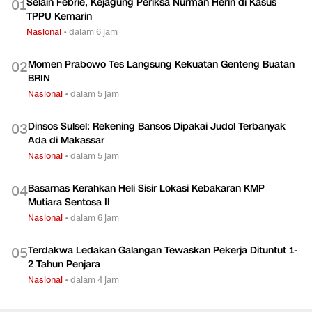
Selain Febrie, Kejagung Periksa Nurman Herin di Kasus
0
1
TPPU Kemarin
Nasional
•
dalam 6 jam
Momen Prabowo Tes Langsung Kekuatan Genteng Buatan
0
2
BRIN
Nasional
•
dalam 5 jam
Dinsos Sulsel: Rekening Bansos Dipakai Judol Terbanyak
0
3
Ada di Makassar
Nasional
•
dalam 5 jam
Basarnas Kerahkan Heli Sisir Lokasi Kebakaran KMP
0
4
Mutiara Sentosa II
Nasional
•
dalam 6 jam
Terdakwa Ledakan Galangan Tewaskan Pekerja Dituntut 1-
0
5
2 Tahun Penjara
Nasional
•
dalam 4 jam