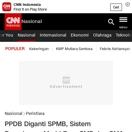
CNN Indonesia
Get
Find it on Play Store
Nasional
MENU
For You
Nasional
Internasional
Ekonomi
Olahraga
Teknolo
POPULER
Kekeringan
KMP Mutiara Sentosa
Febrie Adriansyah
Nasional
Peristiwa
PPDB Diganti SPMB, Sistem