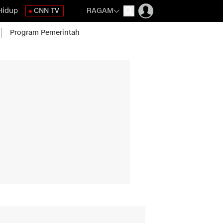
Hidup
CNN TV
RAGAM
Program Pemerintah