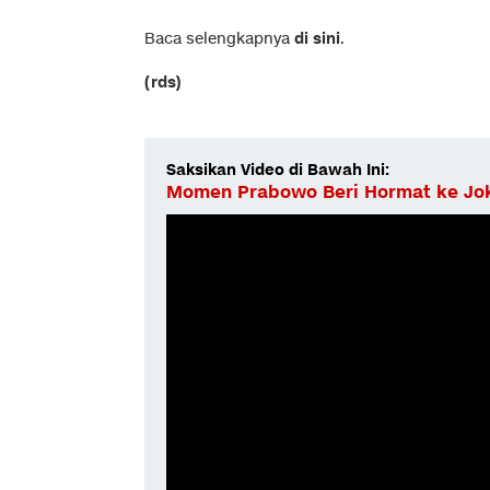
Baca selengkapnya
di sini
.
(rds)
Saksikan Video di Bawah Ini:
Momen Prabowo Beri Hormat ke Jok