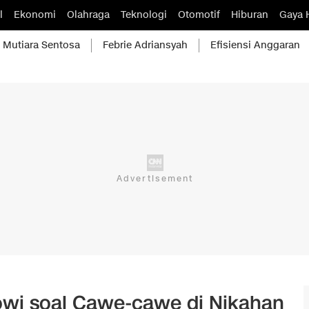
l
Ekonomi
Olahraga
Teknologi
Otomotif
Hiburan
Gaya 
Mutiara Sentosa
Febrie Adriansyah
Efisiensi Anggaran
wi soal Cawe-cawe di Nikahan