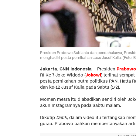
Presiden Prabowo Subianto dan pendahulunya, Preside
menghadiri pesta pernikahan cucu Jusuf Kalla. (Foto: B
Jakarta, CNN Indonesia
--
Presiden
Prabowo
RI Ke-7 Joko Widodo (
Jokowi
) terlihat sempa
pesta pernikahan putra politikus PAN, Hatta R
dan ke-12 Jusuf Kalla pada Sabtu (1/2).
Momen mesra itu diabadikan sendiri oleh Joko
akun Instagramnya pada Sabtu malam.
Dikutip
Detik
, dalam video itu tertangkap m
gurau. Prabowo bahkan mempertanyakan arti
ADVERTISE