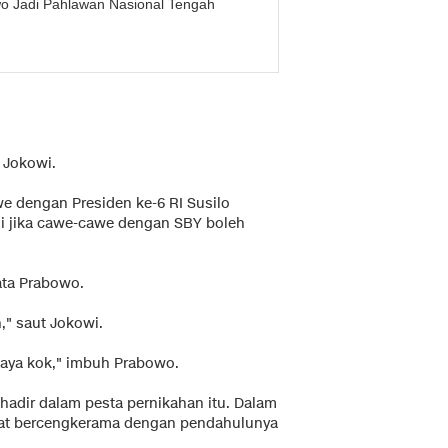
o Jadi Pahlawan Nasional Tengah
s Jokowi.
e dengan Presiden ke-6 RI Susilo
 jika cawe-cawe dengan SBY boleh
ata Prabowo.
," saut Jokowi.
aya kok," imbuh Prabowo.
 hadir dalam pesta pernikahan itu. Dalam
empat bercengkerama dengan pendahulunya