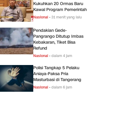
Kukuhkan 20 Ormas Baru
Kawal Program Pemerintah
Nasional
•
31 menit yang lalu
Pendakian Gede-
Pangrango Ditutup Imbas
Kebakaran, Tiket Bisa
Refund
Nasional
•
dalam 4 jam
Polisi Tangkap 5 Pelaku
Aniaya-Paksa Pria
Masturbasi di Tangerang
Nasional
•
dalam 6 jam