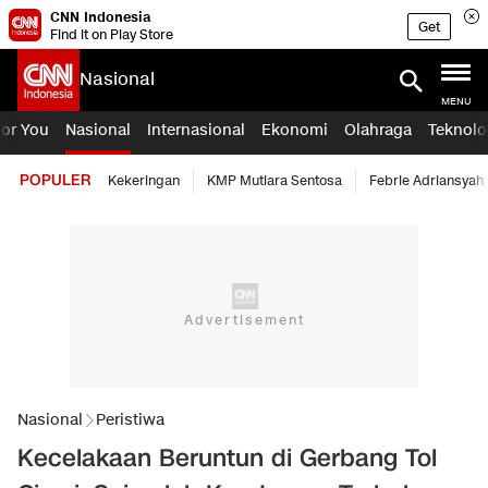
CNN Indonesia
Get
Find it on Play Store
Nasional
MENU
For You
Nasional
Internasional
Ekonomi
Olahraga
Teknolo
POPULER
Kekeringan
KMP Mutiara Sentosa
Febrie Adriansyah
Nasional
Peristiwa
Kecelakaan Beruntun di Gerbang Tol