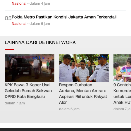
Nasional
•
dalam 4 jam
Polda Metro Pastikan Kondisi Jakarta Aman Terkendali
0
5
Nasional
•
dalam 6 jam
LAINNYA DARI DETIKNETWORK
KPK Bawa 3 Koper Usai
Respon Curhatan
9 Conto
Geledah Rumah Sekwan
Adriano, Mentan Amran:
Kemerde
DPRD Kota Bengkulu
Aspirasi Riil untuk Rakyat
untuk L
Alor
Anak HUT
dalam 7 jam
dalam 6 jam
dalam 7 j