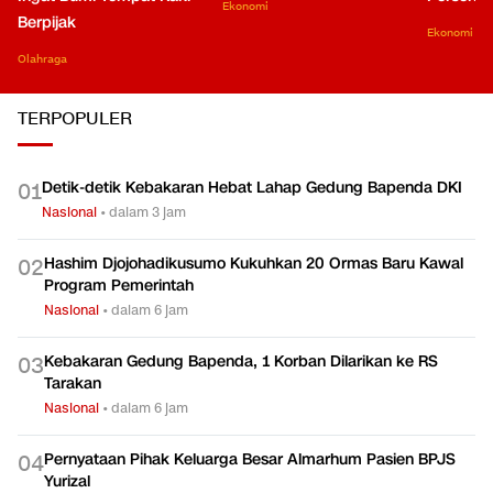
Ekonomi
Berpijak
Ekonomi
Olahraga
TERPOPULER
Detik-detik Kebakaran Hebat Lahap Gedung Bapenda DKI
0
1
Nasional
•
dalam 3 jam
Hashim Djojohadikusumo Kukuhkan 20 Ormas Baru Kawal
0
2
Program Pemerintah
Nasional
•
dalam 6 jam
Kebakaran Gedung Bapenda, 1 Korban Dilarikan ke RS
0
3
Tarakan
Nasional
•
dalam 6 jam
Pernyataan Pihak Keluarga Besar Almarhum Pasien BPJS
0
4
Yurizal