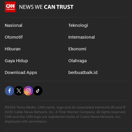
Nasional
Teknologi
Otomotif
Internasional
Hiburan
Ekonomi
Gaya Hidup
Olahraga
Download Apps
berbuatbaik.id
©2026 Trans Media, CNN name, logo and all associated elements (R) and ©
2026 Cable News Network, Inc. A Time Warner Company. All rights reserved.
CNN and the CNN logo are registered marks of Cable News Network, Inc.,
displayed with permission.