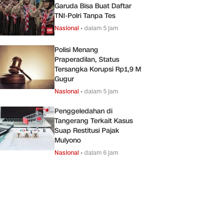
Garuda Bisa Buat Daftar
TNI-Polri Tanpa Tes
Nasional
•
dalam 5 jam
Polisi Menang
Praperadilan, Status
Tersangka Korupsi Rp1,9 M
Gugur
Nasional
•
dalam 5 jam
Penggeledahan di
Tangerang Terkait Kasus
Suap Restitusi Pajak
Mulyono
Nasional
•
dalam 6 jam