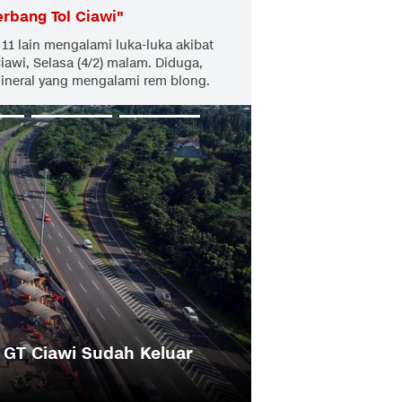
rbang Tol Ciawi
"
11 lain mengalami luka-luka akibat
awi, Selasa (4/2) malam. Diduga,
mineral yang mengalami rem blong.
GT Ciawi Sudah Keluar
Polisi Minta Ke
sebagai Saksi