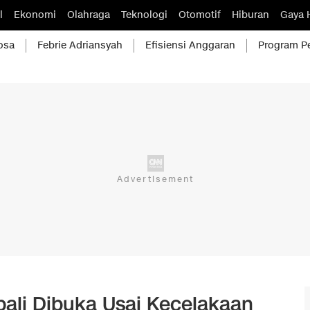
l
Ekonomi
Olahraga
Teknologi
Otomotif
Hiburan
Gaya 
osa
Febrie Adriansyah
Efisiensi Anggaran
Program P
ali Dibuka Usai Kecelakaan