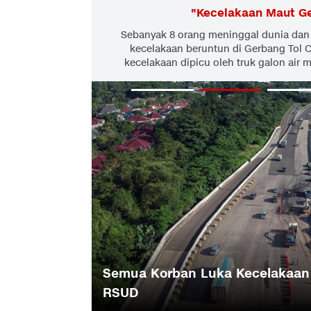
"
Kecelakaan Maut Ge
Sebanyak 8 orang meninggal dunia dan 
kecelakaan beruntun di Gerbang Tol Ci
kecelakaan dipicu oleh truk galon air 
iawi Usai
Semua Korban Luka Kecelakaan 
RSUD