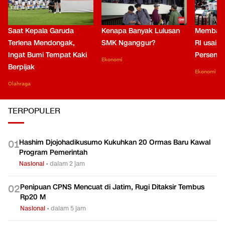
Saat Kepala Garuda
Kenapa Banyak Lulusan
Membaca
Terlena Mendongak,
SMK Nganggur?
RI usai M
Ingat Bumi Tempat Kaki
Persen di
Ekonomi
Berpijak
Ekonomi
Olahraga
TERPOPULER
Hashim Djojohadikusumo Kukuhkan 20 Ormas Baru Kawal
0
1
Program Pemerintah
Nasional
•
dalam 2 jam
Penipuan CPNS Mencuat di Jatim, Rugi Ditaksir Tembus
0
2
Rp20 M
Nasional
•
dalam 5 jam