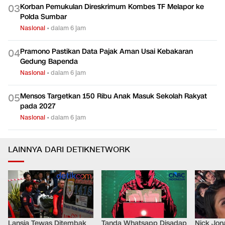
Korban Pemukulan Direskrimum Kombes TF Melapor ke
0
3
Polda Sumbar
Nasional
•
dalam 6 jam
Pramono Pastikan Data Pajak Aman Usai Kebakaran
0
4
Gedung Bapenda
Nasional
•
dalam 6 jam
Mensos Targetkan 150 Ribu Anak Masuk Sekolah Rakyat
0
5
pada 2027
Nasional
•
dalam 6 jam
LAINNYA DARI DETIKNETWORK
Lansia Tewas Ditembak
Tanda Whatsapp Disadap
Nick Jon