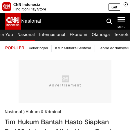
CNN Indonesia
Get
Find it on Play Store
Nasional
MENU
For You
Nasional
Internasional
Ekonomi
Olahraga
Teknolo
POPULER
Kekeringan
KMP Mutiara Sentosa
Febrie Adriansyah
Nasional
Hukum & Kriminal
Tim Hukum Bantah Hasto Siapkan