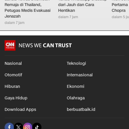
Remaja di Thailand,
dari Jauh dan Cara
Pertama 
Petugas Medis Evakuasi
Hentikan
Chopra
Jenazah
dalam 7 jam
dalam 5 j
dalam 7 jam
Nasional
Teknologi
Otomotif
Internasional
Hiburan
Ekonomi
Gaya Hidup
Olahraga
Download Apps
berbuatbaik.id