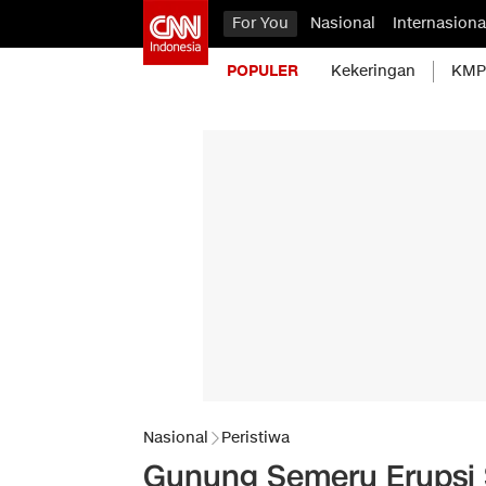
For You
Nasional
Internasiona
POPULER
Kekeringan
KMP 
Nasional
Peristiwa
Gunung Semeru Erupsi 