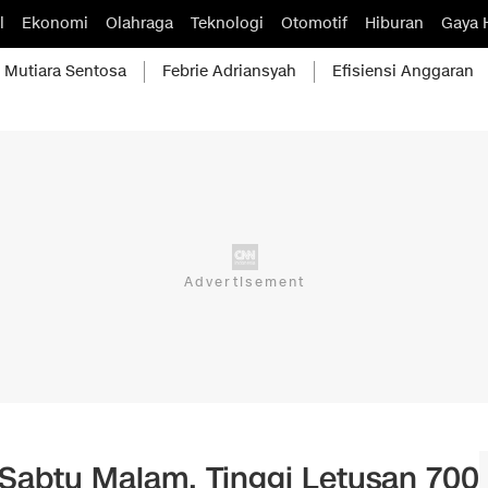
l
Ekonomi
Olahraga
Teknologi
Otomotif
Hiburan
Gaya 
Mutiara Sentosa
Febrie Adriansyah
Efisiensi Anggaran
Sabtu Malam, Tinggi Letusan 700