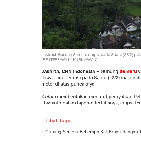
Ilustrasi. Gunung Semeru erupsi pada Sabtu (22/2) puk
(REUTERS/WILLY KURNIAWAN)
Jakarta, CNN Indonesia
--
Gunung
Semeru
y
Jawa Timur erupsi pada Sabtu (22/2) malam d
meter di atas puncaknya.
Antara
memberitakan menurut pernyataan Pe
Liswanto dalam laporan tertulisnya, erupsi te
Lihat Juga :
Gunung Semeru Beberapa Kali Erupsi dengan T