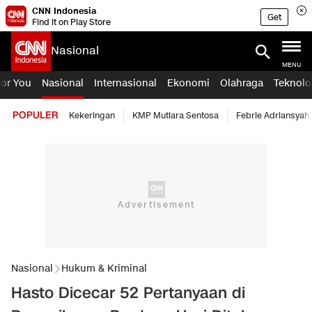
CNN Indonesia
Get
Find it on Play Store
Nasional
MENU
For You
Nasional
Internasional
Ekonomi
Olahraga
Teknolo
POPULER
Kekeringan
KMP Mutiara Sentosa
Febrie Adriansyah
Nasional
Hukum & Kriminal
Hasto Dicecar 52 Pertanyaan di