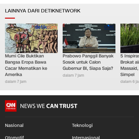
LAINNYA DARI DETIKNETWORK
Mumi Cile Buktikan
Prabowo Panggil Banyak
5 Inspir
Bangsa Eropa Bawa
Sosok untuk Calon
Brokat al
Cacar Mematikan ke
Gubernur BI, Siapa Saja?
Massaid,
Amerika
Simpel
dalam 7 jam
dalam 7 jam
dalam 6 j
Nasional
Teknologi
Otomotif
Internasional