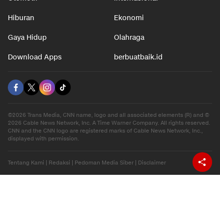
Hiburan
Ekonomi
Gaya Hidup
Olahraga
Download Apps
berbuatbaik.id
©2026 Trans Media, CNN name, logo and all associated elements (R) and ©
2026 Cable News Network, Inc. A Time Warner Company. All rights reserved.
CNN and the CNN logo are registered marks of Cable News Network, Inc.,
displayed with permission.
Tentang Kami
|
Redaksi
|
Pedoman Media Siber
|
Disclaimer