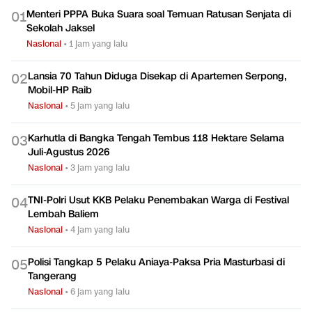
Menteri PPPA Buka Suara soal Temuan Ratusan Senjata di
0
1
Sekolah Jaksel
Nasional
•
1 jam yang lalu
Lansia 70 Tahun Diduga Disekap di Apartemen Serpong,
0
2
Mobil-HP Raib
Nasional
•
5 jam yang lalu
Karhutla di Bangka Tengah Tembus 118 Hektare Selama
0
3
Juli-Agustus 2026
Nasional
•
3 jam yang lalu
TNI-Polri Usut KKB Pelaku Penembakan Warga di Festival
0
4
Lembah Baliem
Nasional
•
4 jam yang lalu
Polisi Tangkap 5 Pelaku Aniaya-Paksa Pria Masturbasi di
0
5
Tangerang
Nasional
•
6 jam yang lalu