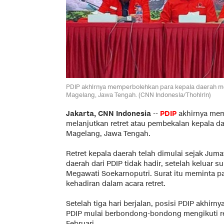
PDIP akhirnya memperbolehkan para kepala daerah mel
Magelang, Jawa Tengah. (CNN Indonesia/Thohirin)
Jakarta, CNN Indonesia
--
PDIP
akhirnya me
melanjutkan retret atau pembekalan kepala dae
Magelang, Jawa Tengah.
Retret kepala daerah telah dimulai sejak Jumat 
daerah dari PDIP tidak hadir, setelah keluar s
Megawati Soekarnoputri. Surat itu meminta 
kehadiran dalam acara retret.
Setelah tiga hari berjalan, posisi PDIP akhirn
PDIP mulai berbondong-bondong mengikuti ret
Februari.