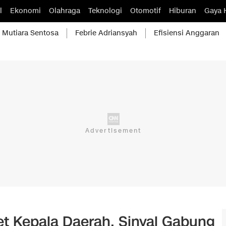
l
Ekonomi
Olahraga
Teknologi
Otomotif
Hiburan
Gaya 
Mutiara Sentosa
Febrie Adriansyah
Efisiensi Anggaran
et Kepala Daerah, Sinyal Gabung