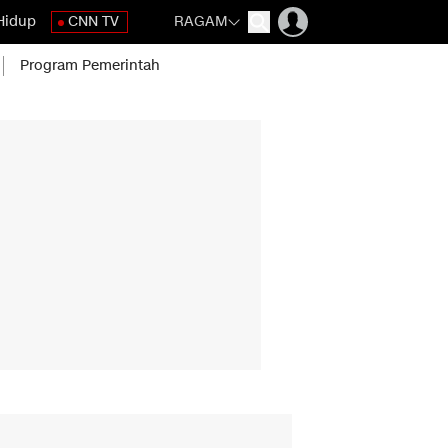
Hidup
CNN TV
RAGAM
Program Pemerintah