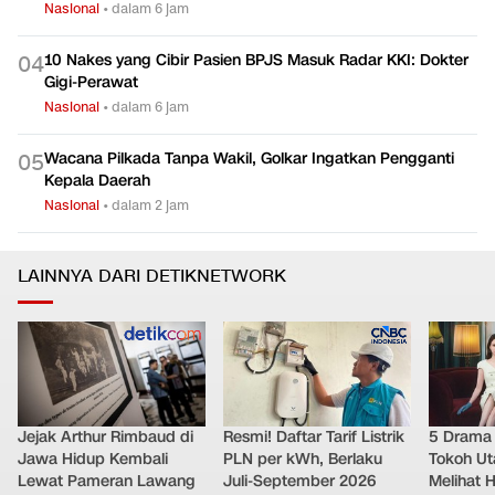
Nasional
•
dalam 6 jam
10 Nakes yang Cibir Pasien BPJS Masuk Radar KKI: Dokter
0
4
Gigi-Perawat
Nasional
•
dalam 6 jam
Wacana Pilkada Tanpa Wakil, Golkar Ingatkan Pengganti
0
5
Kepala Daerah
Nasional
•
dalam 2 jam
LAINNYA DARI DETIKNETWORK
Jejak Arthur Rimbaud di
Resmi! Daftar Tarif Listrik
5 Drama 
Jawa Hidup Kembali
PLN per kWh, Berlaku
Tokoh Ut
Lewat Pameran Lawang
Juli-September 2026
Melihat 