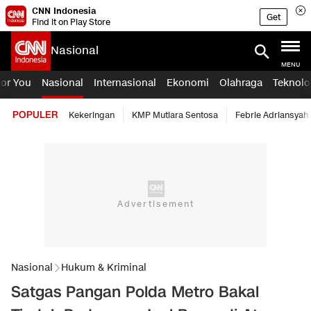
CNN Indonesia
Get
Find it on Play Store
Nasional
MENU
For You
Nasional
Internasional
Ekonomi
Olahraga
Teknolo
POPULER
Kekeringan
KMP Mutiara Sentosa
Febrie Adriansyah
Nasional
Hukum & Kriminal
Satgas Pangan Polda Metro Bakal