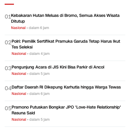
Kebakaran Hutan Meluas di Bromo, Semua Akses Wisata
0
1
Ditutup
Nasional
•
dalam 6 jam
Polri: Pemilik Sertifikat Pramuka Garuda Tetap Harus Ikut
0
2
Tes Seleksi
Nasional
•
dalam 4 jam
Pengunjung Acara di JIS Kini Bisa Parkir di Ancol
0
3
Nasional
•
dalam 5 jam
Daftar Daerah RI Dikepung Karhutla hingga Warga Tewas
0
4
Nasional
•
dalam 6 jam
Pramono Putuskan Bongkar JPO 'Love-Hate Relationship'
0
5
Rasuna Said
Nasional
•
dalam 5 jam