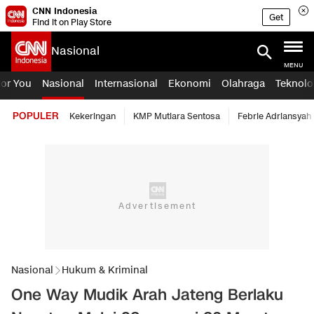
CNN Indonesia
Get
Find it on Play Store
Nasional
MENU
For You
Nasional
Internasional
Ekonomi
Olahraga
Teknolo
POPULER
Kekeringan
KMP Mutiara Sentosa
Febrie Adriansyah
Nasional
Hukum & Kriminal
One Way Mudik Arah Jateng Berlaku