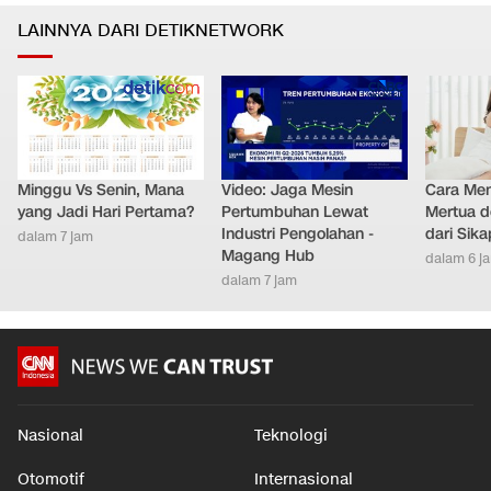
LAINNYA DARI DETIKNETWORK
Minggu Vs Senin, Mana
Video: Jaga Mesin
Cara Men
yang Jadi Hari Pertama?
Pertumbuhan Lewat
Mertua d
Industri Pengolahan -
dari Sik
dalam 7 jam
Magang Hub
dalam 6 j
dalam 7 jam
Nasional
Teknologi
Otomotif
Internasional