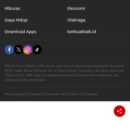
Hiburan
Ekonomi
Gaya Hidup
Olahraga
Download Apps
berbuatbaik.id
©2026 Trans Media, CNN name, logo and all associated elements (R) and ©
2026 Cable News Network, Inc. A Time Warner Company. All rights reserved.
CNN and the CNN logo are registered marks of Cable News Network, Inc.,
displayed with permission.
Tentang Kami
|
Redaksi
|
Pedoman Media Siber
|
Disclaimer