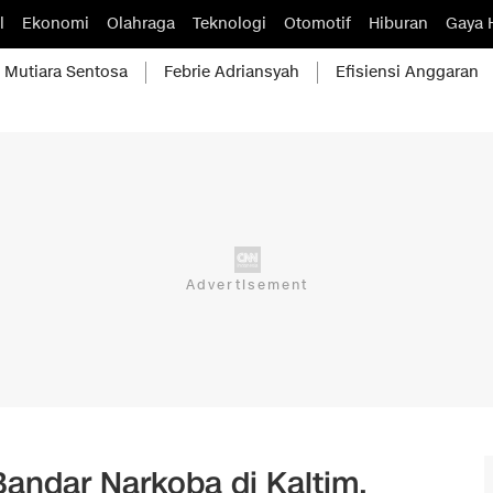
l
Ekonomi
Olahraga
Teknologi
Otomotif
Hiburan
Gaya 
Mutiara Sentosa
Febrie Adriansyah
Efisiensi Anggaran
 Bandar Narkoba di Kaltim,