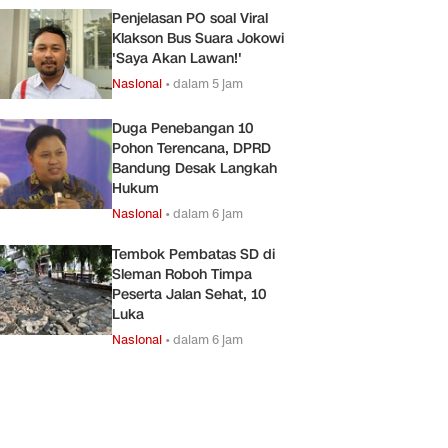
Penjelasan PO soal Viral
Klakson Bus Suara Jokowi
'Saya Akan Lawan!'
Nasional
•
dalam 5 jam
Duga Penebangan 10
Pohon Terencana, DPRD
Bandung Desak Langkah
Hukum
Nasional
•
dalam 6 jam
Tembok Pembatas SD di
Sleman Roboh Timpa
Peserta Jalan Sehat, 10
Luka
Nasional
•
dalam 6 jam