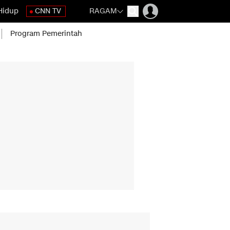
Hidup
CNN TV
RAGAM
Program Pemerintah