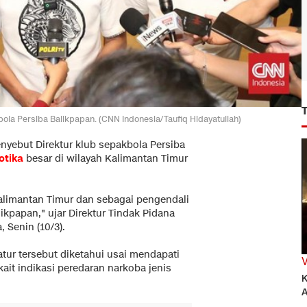
la Persiba Balikpapan. (CNN Indonesia/Taufiq Hidayatullah)
nyebut Direktur klub sepakbola Persiba
otika
besar di wilayah Kalimantan Timur
alimantan Timur dan sebagai pengendali
ikpapan," ujar Direktur Tindak Pidana
 Senin (10/3).
ur tersebut diketahui usai mendapati
kait indikasi peredaran narkoba jenis
K
A