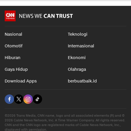
Nasional
Teknologi
Otomotif
Internasional
Hiburan
Ekonomi
Gaya Hidup
Olahraga
Download Apps
berbuatbaik.id
©2026 Trans Media, CNN name, logo and all associated elements (R) and ©
2026 Cable News Network, Inc. A Time Warner Company. All rights reserved.
CNN and the CNN logo are registered marks of Cable News Network, Inc.,
displayed with permission.