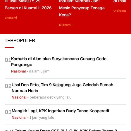
RI usai Melaju 5,29
Industri Kembali Jadi
di Piala
Persen di Kuartal II 2026
Mesin Penyerap Tenaga
Olahraga
Kerja?
Ekonomi
Ekonomi
TERPOPULER
Karhutla di Alun-alun Suryakancana Gunung Gede
0
1
Pangrango
Nasional
•
dalam 5 jam
Usai Don Ritto, Tim 9 Kejagung Juga Geledah Rumah
0
2
Nurman Herin
Nasional
•
beberapa detik yang lalu
Mangkir Lagi, KPK Ingatkan Rudy Tanoe Kooperatif
0
3
Nasional
•
1 jam yang lalu