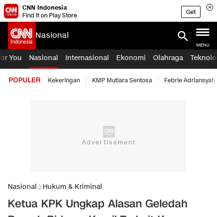
CNN Indonesia
Get
Find it on Play Store
Nasional
MENU
For You
Nasional
Internasional
Ekonomi
Olahraga
Teknolo
POPULER
Kekeringan
KMP Mutiara Sentosa
Febrie Adriansyah
Nasional
Hukum & Kriminal
Ketua KPK Ungkap Alasan Geledah