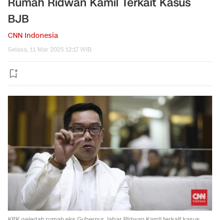
Rumah Ridwan Kamil Terkait Kasus
BJB
CNN Indonesia
Selasa, 11 Mar 2025 12:17 WIB
KPK geledah rumah eks Gubernur Jabar Ridwan Kamil terkait kasus