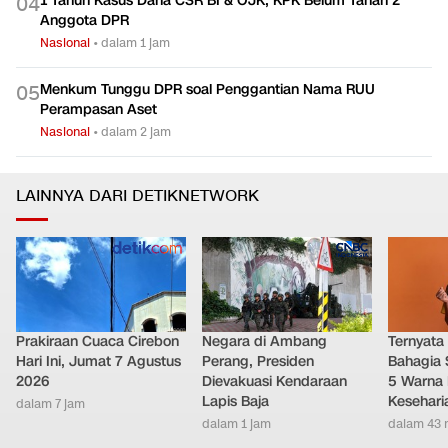
1 Tahun Kasus Dana CSR BI & OJK, KPK Belum Tahan 2
0
4
Anggota DPR
Nasional
•
dalam 1 jam
Menkum Tunggu DPR soal Penggantian Nama RUU
0
5
Perampasan Aset
Nasional
•
dalam 2 jam
LAINNYA DARI DETIKNETWORK
Prakiraan Cuaca Cirebon
Negara di Ambang
Ternyata
Hari Ini, Jumat 7 Agustus
Perang, Presiden
Bahagia 
2026
Dievakuasi Kendaraan
5 Warna 
Lapis Baja
Kesehari
dalam 7 jam
dalam 1 jam
dalam 43 