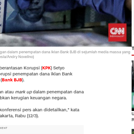
gan dalam penempatan dana iklan Bank BJB di sejumlah media massa yang
sia/Andry Novelino)
erantasan Korupsi (
KPK
) Setyo
upsi penempatan dana iklan Bank
(
Bank BJB
).
an atau
mark up
dalam penempatan dana
bkan kerugian keuangan negara.
 konferensi pers akan didetailkan," kata
U
karta, Rabu (12/3).
R
MENT