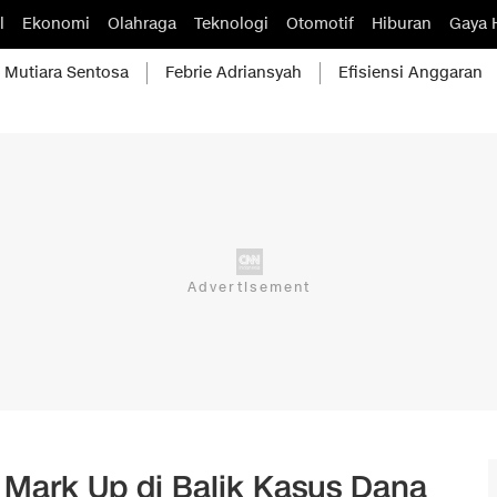
l
Ekonomi
Olahraga
Teknologi
Otomotif
Hiburan
Gaya 
Mutiara Sentosa
Febrie Adriansyah
Efisiensi Anggaran
Mark Up di Balik Kasus Dana