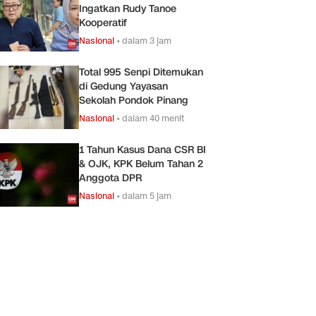
Ingatkan Rudy Tanoe
Kooperatif
Nasional
•
dalam 3 jam
Total 995 Senpi Ditemukan
di Gedung Yayasan
Sekolah Pondok Pinang
Nasional
•
dalam 40 menit
1 Tahun Kasus Dana CSR BI
& OJK, KPK Belum Tahan 2
Anggota DPR
Nasional
•
dalam 5 jam