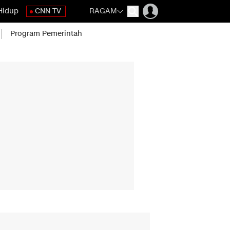
Hidup
CNN TV
RAGAM
Program Pemerintah