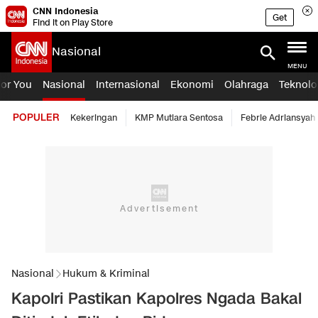
CNN Indonesia
Get
Find it on Play Store
Nasional
MENU
For You
Nasional
Internasional
Ekonomi
Olahraga
Teknolo
POPULER
Kekeringan
KMP Mutiara Sentosa
Febrie Adriansyah
Nasional
Hukum & Kriminal
Kapolri Pastikan Kapolres Ngada Bakal