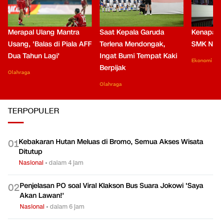
Merapal Ulang Mantra
Saat Kepala Garuda
Kenapa B
Usang, 'Balas di Piala AFF
Terlena Mendongak,
SMK Nga
Dua Tahun Lagi'
Ingat Bumi Tempat Kaki
Ekonomi
Berpijak
Olahraga
Olahraga
TERPOPULER
Kebakaran Hutan Meluas di Bromo, Semua Akses Wisata
0
1
Ditutup
Nasional
•
dalam 4 jam
Penjelasan PO soal Viral Klakson Bus Suara Jokowi 'Saya
0
2
Akan Lawan!'
Nasional
•
dalam 6 jam