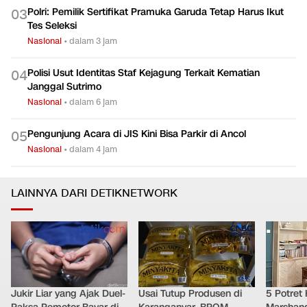
Polri: Pemilik Sertifikat Pramuka Garuda Tetap Harus Ikut
0
3
Tes Seleksi
Nasional
•
dalam 3 jam
Polisi Usut Identitas Staf Kejagung Terkait Kematian
0
4
Janggal Sutrimo
Nasional
•
dalam 6 jam
Pengunjung Acara di JIS Kini Bisa Parkir di Ancol
0
5
Nasional
•
dalam 4 jam
LAINNYA DARI DETIKNETWORK
Jukir Liar yang Ajak Duel-
Usai Tutup Produsen di
5 Potret