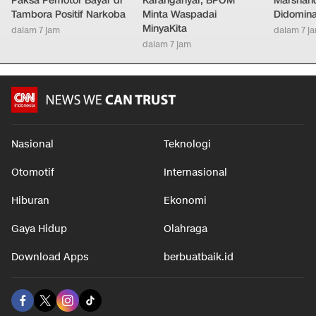
Paksa Pemotor Bayar di
Karanganyar, BPOM
Marshand
Tambora Positif Narkoba
Minta Waspadai
Didomina
MinyaKita
dalam 7 jam
dalam 7 j
dalam 7 jam
Nasional
Teknologi
Otomotif
Internasional
Hiburan
Ekonomi
Gaya Hidup
Olahraga
Download Apps
berbuatbaik.id