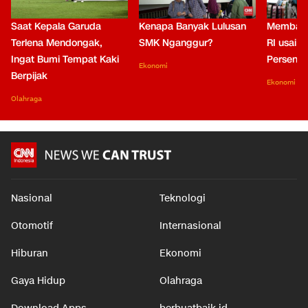
Saat Kepala Garuda
Kenapa Banyak Lulusan
Membaca
Terlena Mendongak,
SMK Nganggur?
RI usai M
Ingat Bumi Tempat Kaki
Persen di
Ekonomi
Berpijak
Ekonomi
Olahraga
Nasional
Teknologi
Otomotif
Internasional
Hiburan
Ekonomi
Gaya Hidup
Olahraga