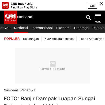
CNN Indonesia
Get
Find it on Play Store
Nasional
MENU
For You
Nasional
Internasional
Ekonomi
Olahraga
Teknolo
POPULER
Kekeringan
KMP Mutiara Sentosa
Febrie Adriansyah
Nasional
Peristiwa
FOTO: Banjir Dampak Luapan Sungai