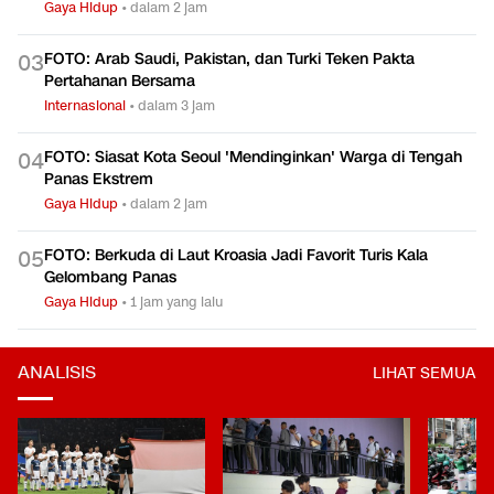
Gaya Hidup
•
dalam 2 jam
FOTO: Arab Saudi, Pakistan, dan Turki Teken Pakta
0
3
Pertahanan Bersama
Internasional
•
dalam 3 jam
FOTO: Siasat Kota Seoul 'Mendinginkan' Warga di Tengah
0
4
Panas Ekstrem
Gaya Hidup
•
dalam 2 jam
FOTO: Berkuda di Laut Kroasia Jadi Favorit Turis Kala
0
5
Gelombang Panas
Gaya Hidup
•
1 jam yang lalu
ANALISIS
LIHAT SEMUA