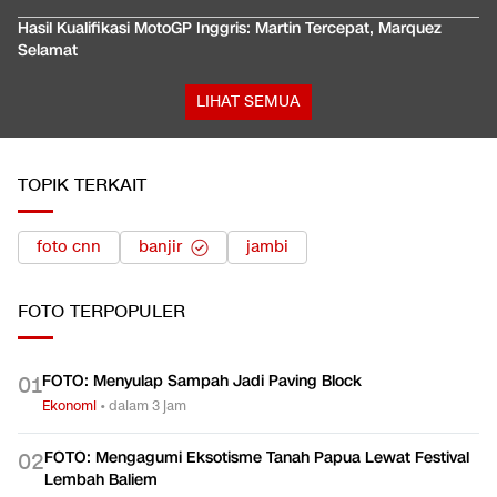
Hasil Kualifikasi MotoGP Inggris: Martin Tercepat, Marquez
Selamat
LIHAT SEMUA
TOPIK TERKAIT
foto cnn
banjir
jambi
FOTO
TERPOPULER
FOTO: Menyulap Sampah Jadi Paving Block
0
1
Ekonomi
•
dalam 3 jam
FOTO: Mengagumi Eksotisme Tanah Papua Lewat Festival
0
2
Lembah Baliem