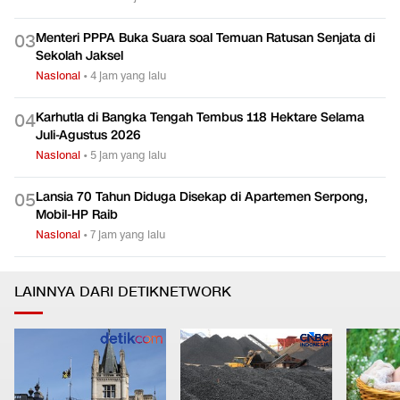
Menteri PPPA Buka Suara soal Temuan Ratusan Senjata di
0
3
Sekolah Jaksel
Nasional
•
4 jam yang lalu
Karhutla di Bangka Tengah Tembus 118 Hektare Selama
0
4
Juli-Agustus 2026
Nasional
•
5 jam yang lalu
Lansia 70 Tahun Diduga Disekap di Apartemen Serpong,
0
5
Mobil-HP Raib
Nasional
•
7 jam yang lalu
LAINNYA DARI DETIKNETWORK