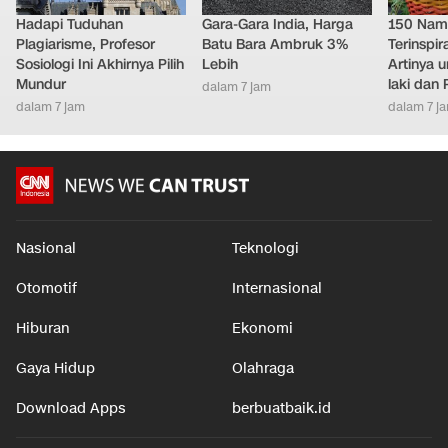
Hadapi Tuduhan
Gara-Gara India, Harga
150 Nam
Plagiarisme, Profesor
Batu Bara Ambruk 3%
Terinspi
Sosiologi Ini Akhirnya Pilih
Lebih
Artinya 
Mundur
laki dan
dalam 7 jam
dalam 7 jam
dalam 7 j
Nasional
Teknologi
Otomotif
Internasional
Hiburan
Ekonomi
Gaya Hidup
Olahraga
Download Apps
berbuatbaik.id