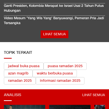
Ganti Presiden, Kolombia Merapat ke Israel Usai 2 Tahun Putus
Hubungan
Video Mesum 'Yang Wis Yang' Banyuwangi, Pemeran Pria Jadi
Tersangka
LIHAT SEMUA
TOPIK TERKAIT
jadwal buka puasa
puasa ramadan 2025
azan magrib
waktu berbuka puasa
ramadan 2025
informasi ramadan 2025
ANALISIS
LIHAT SEMUA