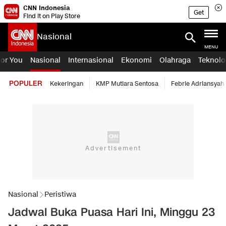
CNN Indonesia
Get
Find it on Play Store
Nasional
MENU
For You
Nasional
Internasional
Ekonomi
Olahraga
Teknolo
POPULER
Kekeringan
KMP Mutiara Sentosa
Febrie Adriansyah
Nasional
Peristiwa
Jadwal Buka Puasa Hari Ini, Minggu 23