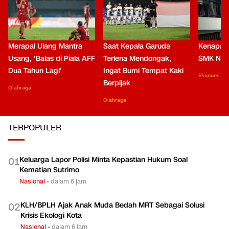
Merapal Ulang Mantra
Saat Kepala Garuda
Kenapa B
Usang, 'Balas di Piala AFF
Terlena Mendongak,
SMK Nga
Dua Tahun Lagi'
Ingat Bumi Tempat Kaki
Ekonomi
Berpijak
Olahraga
Olahraga
TERPOPULER
Keluarga Lapor Polisi Minta Kepastian Hukum Soal
0
1
Kematian Sutrimo
Nasional
•
dalam 6 jam
KLH/BPLH Ajak Anak Muda Bedah MRT Sebagai Solusi
0
2
Krisis Ekologi Kota
Nasional
•
dalam 6 jam