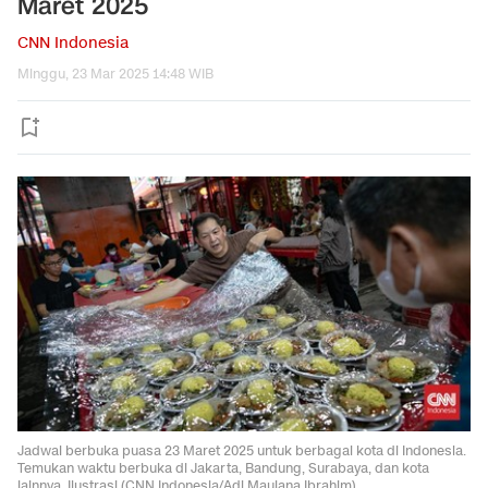
Maret 2025
CNN Indonesia
Minggu, 23 Mar 2025 14:48 WIB
Jadwal berbuka puasa 23 Maret 2025 untuk berbagai kota di Indonesia.
Temukan waktu berbuka di Jakarta, Bandung, Surabaya, dan kota
lainnya. Ilustrasi (CNN Indonesia/Adi Maulana Ibrahim)