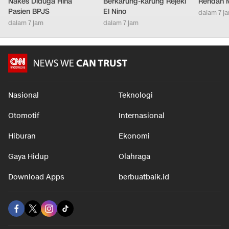
Nakes Diduga Hina
Berkarung-karung Rejeki
Rendah M
Pasien BPJS
El Nino
dalam 7 j
dalam 7 jam
dalam 7 jam
Nasional
Teknologi
Otomotif
Internasional
Hiburan
Ekonomi
Gaya Hidup
Olahraga
Download Apps
berbuatbaik.id