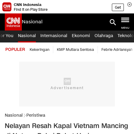
CNN Indonesia
Get
Find it on Play Store
Nasional
MENU
For You
Nasional
Internasional
Ekonomi
Olahraga
Teknolo
POPULER
Kekeringan
KMP Mutiara Sentosa
Febrie Adriansyah
Nasional
Peristiwa
Nelayan Resah Kapal Vietnam Mancing