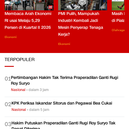
Membaca Arah Ekonomi
PMI Pulih, Mampukah
Masih Be
RI usai Melaju 5,29
Industri Kembali Jadi
di Piala
Persen di Kuartal II 2026
Mesin Penyerap Tenaga
Olahraga
Kerja?
Ekonomi
Ekonomi
TERPOPULER
Pertimbangan Hakim Tak Terima Praperadilan Ganti Rugi
0
1
Roy Suryo
Nasional
•
dalam 3 jam
KPK Periksa Iskandar Sitorus dan Pegawai Bea Cukai
0
2
Nasional
•
dalam 5 jam
Hakim Putuskan Praperadilan Ganti Rugi Roy Suryo Tak
0
3
Dapat Diterima