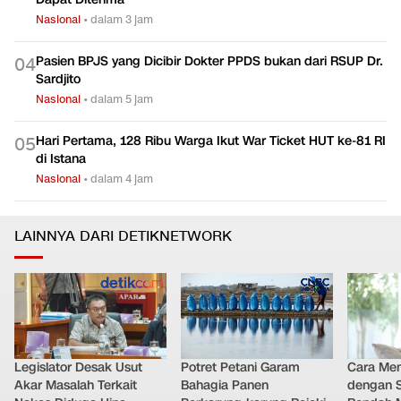
Nasional
•
dalam 3 jam
Pasien BPJS yang Dicibir Dokter PPDS bukan dari RSUP Dr.
0
4
Sardjito
Nasional
•
dalam 5 jam
Hari Pertama, 128 Ribu Warga Ikut War Ticket HUT ke-81 RI
0
5
di Istana
Nasional
•
dalam 4 jam
LAINNYA DARI DETIKNETWORK
Legislator Desak Usut
Potret Petani Garam
Cara Men
Akar Masalah Terkait
Bahagia Panen
dengan S