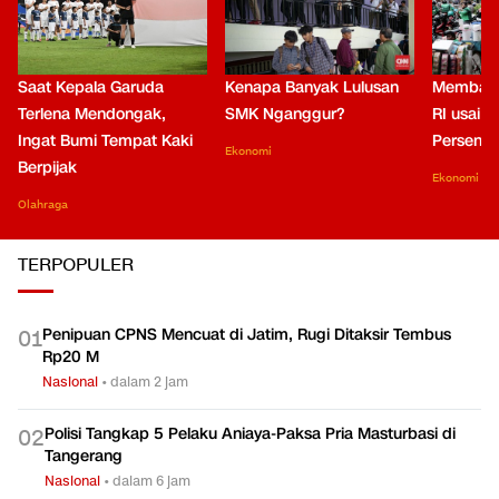
Saat Kepala Garuda
Kenapa Banyak Lulusan
Membaca
Terlena Mendongak,
SMK Nganggur?
RI usai M
Ingat Bumi Tempat Kaki
Persen di
Ekonomi
Berpijak
Ekonomi
Olahraga
TERPOPULER
Penipuan CPNS Mencuat di Jatim, Rugi Ditaksir Tembus
0
1
Rp20 M
Nasional
•
dalam 2 jam
Polisi Tangkap 5 Pelaku Aniaya-Paksa Pria Masturbasi di
0
2
Tangerang
Nasional
•
dalam 6 jam