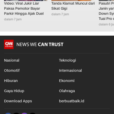
Video: Viral Jukir Liar
Tanda Kiamat Muncul dari
Pasutri 
Paksa Pemotor Bayar
Sikat Gigi
Janin ya
Parkir Hingga Ajak Duel
Down Syn
dalam 7 jam
Tuai Pro
dalam 7 jam
dalam 6 j
Nasional
Teknologi
Otomotif
Internasional
Hiburan
Ekonomi
Gaya Hidup
Olahraga
Download Apps
berbuatbaik.id