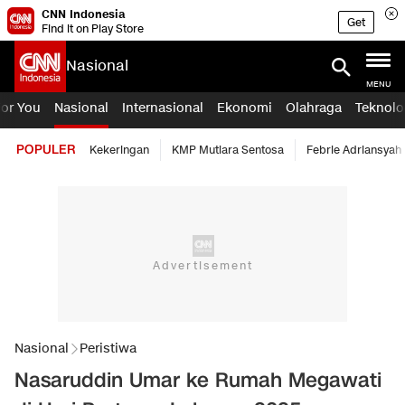
CNN Indonesia
Get
Find it on Play Store
Nasional
MENU
For You
Nasional
Internasional
Ekonomi
Olahraga
Teknolo
POPULER
Kekeringan
KMP Mutiara Sentosa
Febrie Adriansyah
Nasional
Peristiwa
Nasaruddin Umar ke Rumah Megawati