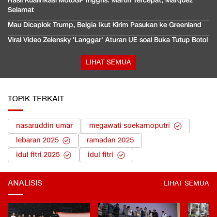
Hasil Kualifikasi MotoGP Inggris: Martin Tercepat, Marquez
Selamat
Mau Dicaplok Trump, Belgia Ikut Kirim Pasukan ke Greenland
Viral Video Zelensky 'Langgar' Aturan UE soal Buka Tutup Botol
LIHAT SEMUA
TOPIK TERKAIT
nasaruddin umar
megawati soekarnoputri
lebaran 2025
ramadan 2025
idul fitri 2025
idul fitri
ANALISIS
LIHAT SEMUA