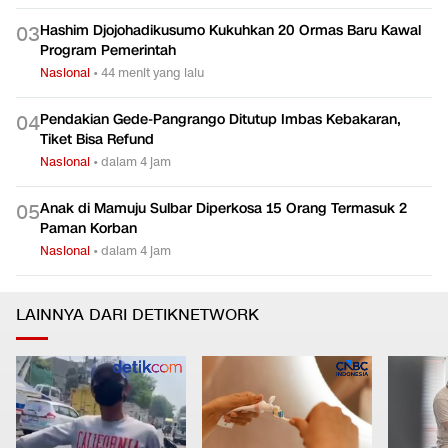
Hashim Djojohadikusumo Kukuhkan 20 Ormas Baru Kawal
0
3
Program Pemerintah
Nasional
•
44 menit yang lalu
Pendakian Gede-Pangrango Ditutup Imbas Kebakaran,
0
4
Tiket Bisa Refund
Nasional
•
dalam 4 jam
Anak di Mamuju Sulbar Diperkosa 15 Orang Termasuk 2
0
5
Paman Korban
Nasional
•
dalam 4 jam
LAINNYA DARI DETIKNETWORK