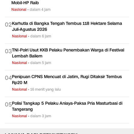
Mobil-HP Raib
Nasional
•
dalam 4 jam
Karhutla di Bangka Tengah Tembus 118 Hektare Selama
0
2
Juli-Agustus 2026
Nasional
•
dalam 6 jam
TNI-Polri Usut KKB Pelaku Penembakan Warga di Festival
0
3
Lembah Baliem
Nasional
•
dalam 5 jam
Penipuan CPNS Mencuat di Jatim, Rugi Ditaksir Tembus
0
4
Rp20 M
Nasional
•
16 menit yang lalu
Polisi Tangkap 5 Pelaku Aniaya-Paksa Pria Masturbasi di
0
5
Tangerang
Nasional
•
dalam 3 jam