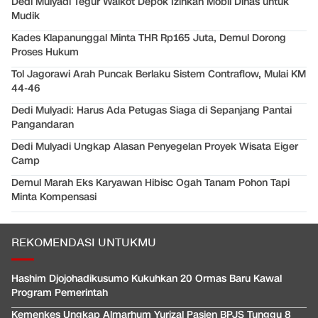
Dedi Mulyadi Tegur Walkot Depok Izinkan Mobil Dinas untuk
Mudik
Kades Klapanunggal Minta THR Rp165 Juta, Demul Dorong
Proses Hukum
Tol Jagorawi Arah Puncak Berlaku Sistem Contraflow, Mulai KM
44-46
Dedi Mulyadi: Harus Ada Petugas Siaga di Sepanjang Pantai
Pangandaran
Dedi Mulyadi Ungkap Alasan Penyegelan Proyek Wisata Eiger
Camp
Demul Marah Eks Karyawan Hibisc Ogah Tanam Pohon Tapi
Minta Kompensasi
REKOMENDASI UNTUKMU
Hashim Djojohadikusumo Kukuhkan 20 Ormas Baru Kawal
Program Pemerintah
Kemenkes Ungkap Almarhum Yurizal Pasien BPJS Tunggu 8