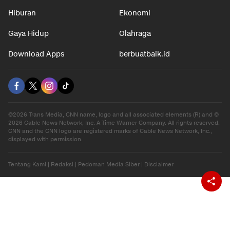
Hiburan
Ekonomi
Gaya Hidup
Olahraga
Download Apps
berbuatbaik.id
©2026 Trans Media, CNN name, logo and all associated elements (R) and ©
2026 Cable News Network, Inc. A Time Warner Company. All rights reserved.
CNN and the CNN logo are registered marks of Cable News Network, Inc.,
displayed with permission.
Tentang Kami
|
Redaksi
|
Pedoman Media Siber
|
Disclaimer