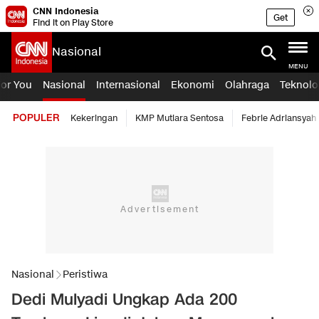
CNN Indonesia
Get
Find it on Play Store
Nasional
MENU
For You
Nasional
Internasional
Ekonomi
Olahraga
Teknolo
POPULER
Kekeringan
KMP Mutiara Sentosa
Febrie Adriansyah
Nasional
Peristiwa
Dedi Mulyadi Ungkap Ada 200