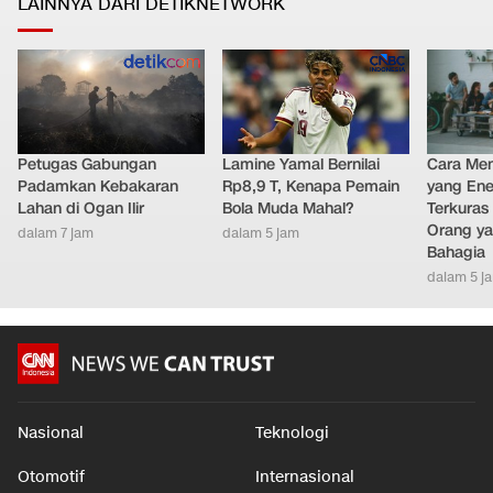
LAINNYA DARI DETIKNETWORK
Petugas Gabungan
Lamine Yamal Bernilai
Cara Men
Padamkan Kebakaran
Rp8,9 T, Kenapa Pemain
yang Ene
Lahan di Ogan Ilir
Bola Muda Mahal?
Terkuras
Orang ya
dalam 7 jam
dalam 5 jam
Bahagia
dalam 5 j
Nasional
Teknologi
Otomotif
Internasional