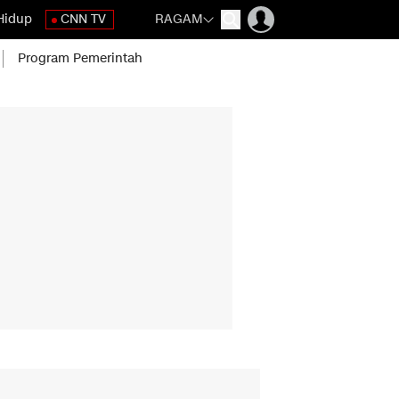
Hidup
CNN TV
RAGAM
Program Pemerintah