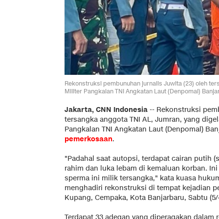
Rekonstruksi pembunuhan jurnalis Juwita (23) oleh ter
Militer Pangkalan TNI Angkatan Laut (Denpomal) Banj
Jakarta, CNN Indonesia
--
Rekonstruksi pe
tersangka anggota TNI AL, Jumran, yang digela
Pangkalan TNI Angkatan Laut (Denpomal) Ban
pemerkosaan
.
"Padahal saat autopsi, terdapat cairan putih
rahim dan luka lebam di kemaluan korban. In
sperma ini milik tersangka," kata kuasa huku
menghadiri rekonstruksi di tempat kejadian p
Kupang, Cempaka, Kota Banjarbaru, Sabtu (5/4
Terdapat 33 adegan yang diperagakan dalam 