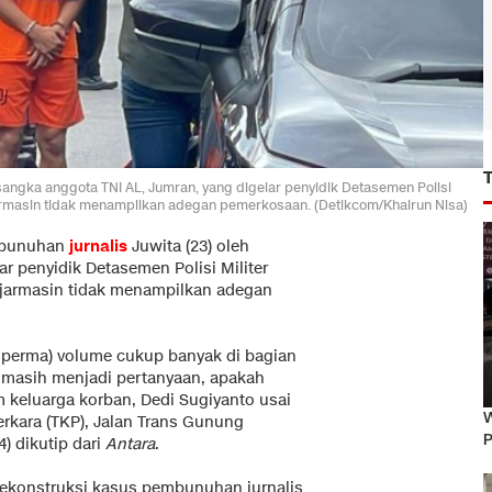
sangka anggota TNI AL, Jumran, yang digelar penyidik Detasemen Polisi
armasin tidak menampilkan adegan pemerkosaan. (Detikcom/Khairun Nisa)
mbunuhan
jurnalis
Juwita (23) oleh
r penyidik Detasemen Polisi Militer
jarmasin tidak menampilkan adegan
 (sperma) volume cukup banyak di bagian
i masih menjadi pertanyaan, apakah
m keluarga korban, Dedi Sugiyanto usai
W
erkara (TKP), Jalan Trans Gunung
P
) dikutip dari
Antara
.
rekonstruksi kasus pembunuhan jurnalis