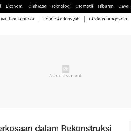
l
Ekonomi
Olahraga
Teknologi
Otomotif
Hiburan
Gaya 
Mutiara Sentosa
Febrie Adriansyah
Efisiensi Anggaran
rkosaan dalam Rekonstruksi