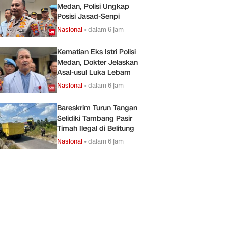
Medan, Polisi Ungkap
Posisi Jasad-Senpi
Nasional
•
dalam 6 jam
Kematian Eks Istri Polisi
Medan, Dokter Jelaskan
Asal-usul Luka Lebam
Nasional
•
dalam 6 jam
Bareskrim Turun Tangan
Selidiki Tambang Pasir
Timah Ilegal di Belitung
Nasional
•
dalam 6 jam