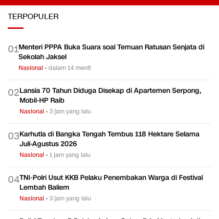
TERPOPULER
Menteri PPPA Buka Suara soal Temuan Ratusan Senjata di
0
1
Sekolah Jaksel
Nasional
•
dalam 14 menit
Lansia 70 Tahun Diduga Disekap di Apartemen Serpong,
0
2
Mobil-HP Raib
Nasional
•
3 jam yang lalu
Karhutla di Bangka Tengah Tembus 118 Hektare Selama
0
3
Juli-Agustus 2026
Nasional
•
1 jam yang lalu
TNI-Polri Usut KKB Pelaku Penembakan Warga di Festival
0
4
Lembah Baliem
Nasional
•
3 jam yang lalu